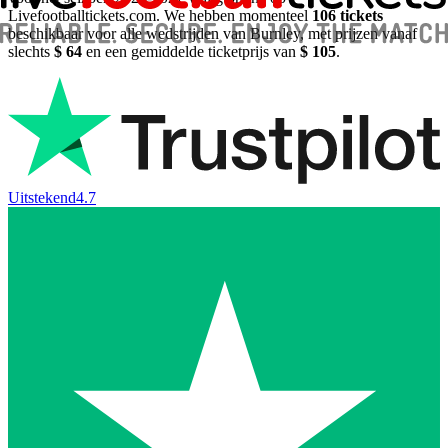
Livefootballtickets.com. We hebben momenteel
106
tickets
beschikbaar voor alle wedstrijden van Burnley, met prijzen vanaf
slechts
$ 64
en een gemiddelde ticketprijs van
$ 105
.
Uitstekend
4.7