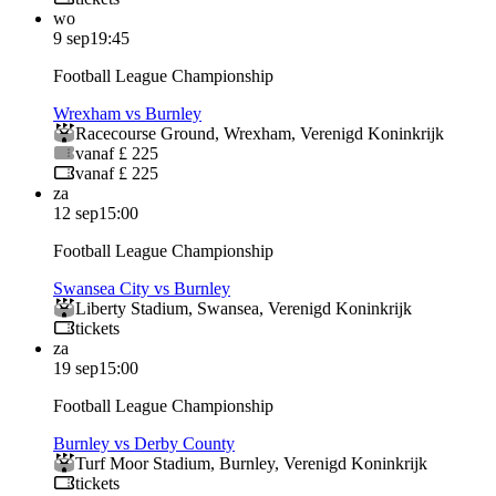
wo
9 sep
19:45
Football League Championship
Wrexham vs Burnley
Racecourse Ground
,
Wrexham
,
Verenigd Koninkrijk
vanaf £ 225
vanaf £ 225
za
12 sep
15:00
Football League Championship
Swansea City vs Burnley
Liberty Stadium
,
Swansea
,
Verenigd Koninkrijk
tickets
za
19 sep
15:00
Football League Championship
Burnley vs Derby County
Turf Moor Stadium
,
Burnley
,
Verenigd Koninkrijk
tickets