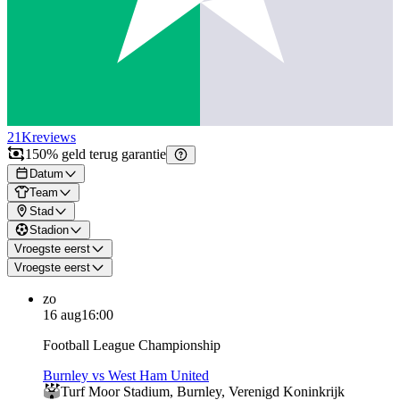
21K
reviews
150% geld terug garantie
Datum
Team
Stad
Stadion
Vroegste eerst
Vroegste eerst
zo
16 aug
16:00
Football League Championship
Burnley vs West Ham United
Turf Moor Stadium
,
Burnley
,
Verenigd Koninkrijk