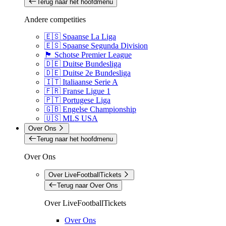
Terug naar het hoofdmenu
Andere competities
🇪🇸 Spaanse La Liga
🇪🇸 Spaanse Segunda Division
🏴󠁧󠁢󠁳󠁣󠁴󠁿 Schotse Premier League
🇩🇪 Duitse Bundesliga
🇩🇪 Duitse 2e Bundesliga
🇮🇹 Italiaanse Serie A
🇫🇷 Franse Ligue 1
🇵🇹 Portugese Liga
🇬🇧 Engelse Championship
🇺🇸 MLS USA
Over Ons
Terug naar het hoofdmenu
Over Ons
Over LiveFootballTickets
Terug naar Over Ons
Over LiveFootballTickets
Over Ons