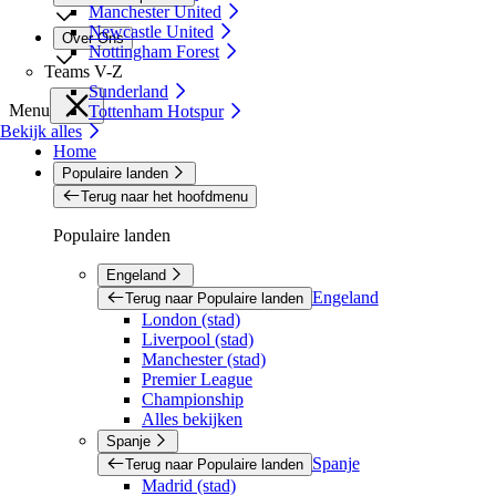
Manchester United
Newcastle United
Over Ons
Nottingham Forest
Teams V-Z
Sunderland
Menu
Tottenham Hotspur
Bekijk alles
Home
Populaire landen
Terug naar het hoofdmenu
Populaire landen
Engeland
Engeland
Terug naar Populaire landen
London (stad)
Liverpool (stad)
Manchester (stad)
Premier League
Championship
Alles bekijken
Spanje
Spanje
Terug naar Populaire landen
Madrid (stad)