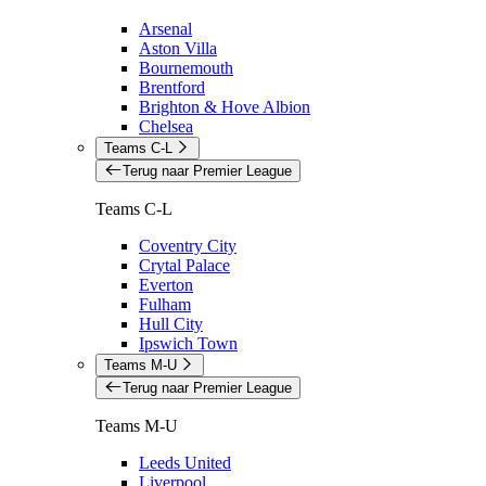
Arsenal
Aston Villa
Bournemouth
Brentford
Brighton & Hove Albion
Chelsea
Teams C-L
Terug naar Premier League
Teams C-L
Coventry City
Crytal Palace
Everton
Fulham
Hull City
Ipswich Town
Teams M-U
Terug naar Premier League
Teams M-U
Leeds United
Liverpool