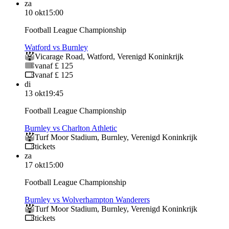
za
10 okt
15:00
Football League Championship
Watford vs Burnley
Vicarage Road
,
Watford
,
Verenigd Koninkrijk
vanaf £ 125
vanaf £ 125
di
13 okt
19:45
Football League Championship
Burnley vs Charlton Athletic
Turf Moor Stadium
,
Burnley
,
Verenigd Koninkrijk
tickets
za
17 okt
15:00
Football League Championship
Burnley vs Wolverhampton Wanderers
Turf Moor Stadium
,
Burnley
,
Verenigd Koninkrijk
tickets