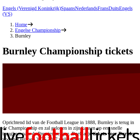
Engels (Verenigd Koninkrijk)
Spaans
Nederlands
Frans
Duits
Engels
(VS)
Home
Engelse Championship
Burnley
Burnley Championship tickets
Oprichtend lid van de Football League in 1888, Burnley is terug in
de Championship en zal geloven in zijn kansen op een snelle
terugkeer naar de Premier League. Boek al je
tickets voor Burnley
voor het seizoen
2026-2027
veilig online op