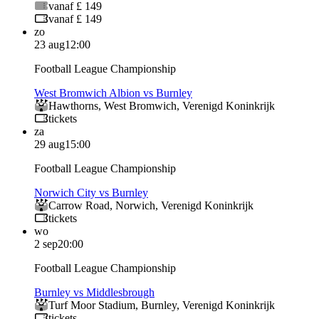
vanaf £ 149
vanaf £ 149
zo
23 aug
12:00
Football League Championship
West Bromwich Albion vs Burnley
Hawthorns
,
West Bromwich
,
Verenigd Koninkrijk
tickets
za
29 aug
15:00
Football League Championship
Norwich City vs Burnley
Carrow Road
,
Norwich
,
Verenigd Koninkrijk
tickets
wo
2 sep
20:00
Football League Championship
Burnley vs Middlesbrough
Turf Moor Stadium
,
Burnley
,
Verenigd Koninkrijk
tickets