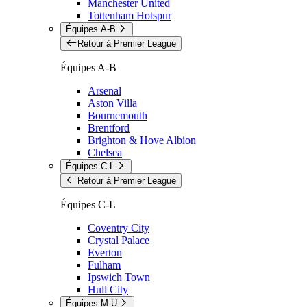
Manchester United
Tottenham Hotspur
Équipes A-B
Retour à Premier League
Équipes A-B
Arsenal
Aston Villa
Bournemouth
Brentford
Brighton & Hove Albion
Chelsea
Équipes C-L
Retour à Premier League
Équipes C-L
Coventry City
Crystal Palace
Everton
Fulham
Ipswich Town
Hull City
Équipes M-U