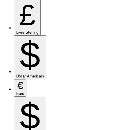
£
Livre Sterling
$
Dollar Américain
€
Euro
$