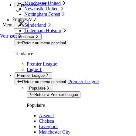
Manchester United
À propos de LFT
Newcastle United
Nottingham Forest
Équipes V-Z
Menu
Sunderland
Tottenham Hotspur
Voir tout
Tendance
Retour au menu principal
Tendance
Premier League
Ligue 1
Premier League
Premier League
Retour au menu principal
Populaire
Retour à Premier League
Populaire
Arsenal
Chelsea
Liverpool
Manchester City