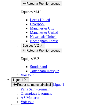
Retour à Premier League
Équipes M-U
Leeds United
Liverpool
Manchester City
Manchester United
Newcastle United
Nottingham Forest
Équipes V-Z
Retour à Premier League
Équipes V-Z
Sunderland
Tottenham Hotspur
Voir tout
Ligue 1
Ligue 1
Retour au menu principal
Paris Saint-Germain
Olympique Lyonnais
AS Monaco
Voir tout