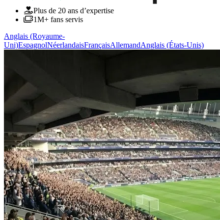
Plus de 20 ans d’expertise
1M+ fans servis
Anglais (Royaume-
Uni)
Espagnol
Néerlandais
Français
Allemand
Anglais (États-Unis)