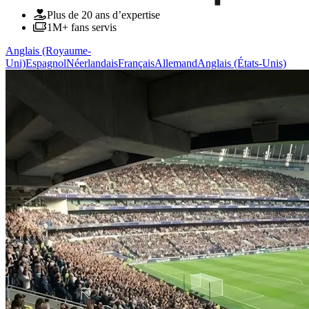
Plus de 20 ans d’expertise
1M+ fans servis
Anglais (Royaume-
Uni)
Espagnol
Néerlandais
Français
Allemand
Anglais (États-Unis)