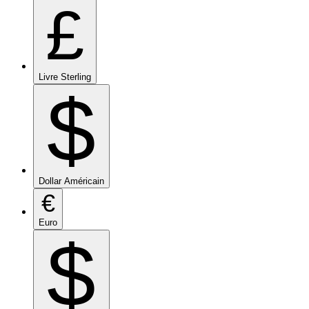
£
Livre Sterling
$
Dollar Américain
€
Euro
$