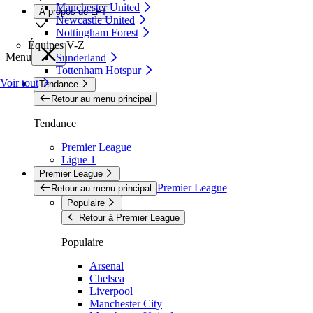
Manchester United
À propos de LFT
Newcastle United
Nottingham Forest
Équipes V-Z
Menu
Sunderland
Tottenham Hotspur
Voir tout
Tendance
Retour au menu principal
Tendance
Premier League
Ligue 1
Premier League
Premier League
Retour au menu principal
Populaire
Retour à Premier League
Populaire
Arsenal
Chelsea
Liverpool
Manchester City