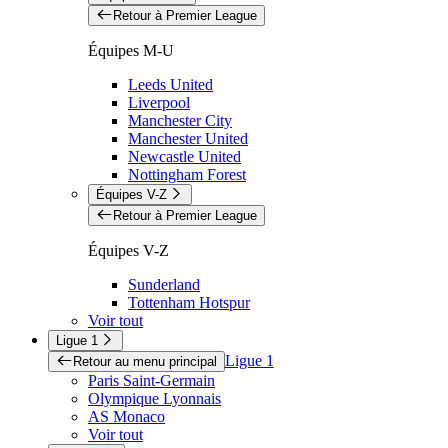
Retour à Premier League
Équipes M-U
Leeds United
Liverpool
Manchester City
Manchester United
Newcastle United
Nottingham Forest
Équipes V-Z
Retour à Premier League
Équipes V-Z
Sunderland
Tottenham Hotspur
Voir tout
Ligue 1
Ligue 1
Retour au menu principal
Paris Saint-Germain
Olympique Lyonnais
AS Monaco
Voir tout