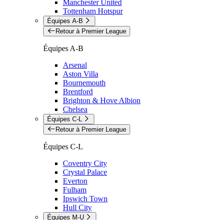
Manchester United
Tottenham Hotspur
Équipes A-B
Retour à Premier League
Équipes A-B
Arsenal
Aston Villa
Bournemouth
Brentford
Brighton & Hove Albion
Chelsea
Équipes C-L
Retour à Premier League
Équipes C-L
Coventry City
Crystal Palace
Everton
Fulham
Ipswich Town
Hull City
Équipes M-U