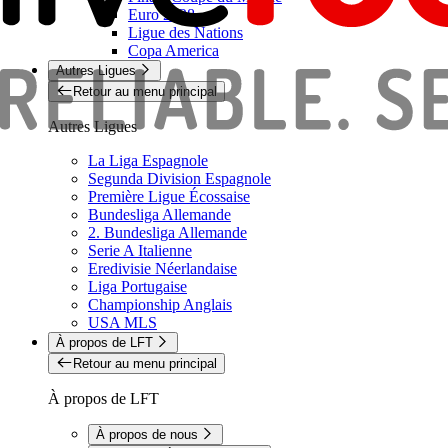
Euro 2028
Ligue des Nations
Copa America
Autres Ligues
Retour au menu principal
Autres Ligues
La Liga Espagnole
Segunda Division Espagnole
Première Ligue Écossaise
Bundesliga Allemande
2. Bundesliga Allemande
Serie A Italienne
Eredivisie Néerlandaise
Liga Portugaise
Championship Anglais
USA MLS
À propos de LFT
Retour au menu principal
À propos de LFT
À propos de nous