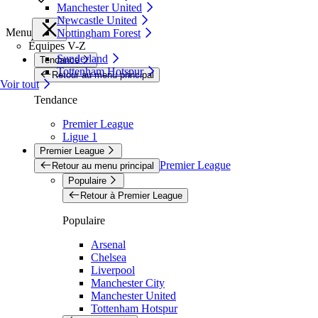
Manchester United
Newcastle United
Menu
Nottingham Forest
Équipes V-Z
Sunderland
Tendance
Tottenham Hotspur
Retour au menu principal
Voir tout
Tendance
Premier League
Ligue 1
Premier League
Premier League
Retour au menu principal
Populaire
Retour à Premier League
Populaire
Arsenal
Chelsea
Liverpool
Manchester City
Manchester United
Tottenham Hotspur