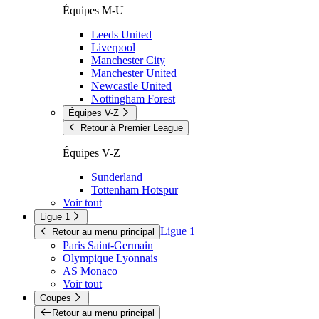
Équipes M-U
Leeds United
Liverpool
Manchester City
Manchester United
Newcastle United
Nottingham Forest
Équipes V-Z
Retour à Premier League
Équipes V-Z
Sunderland
Tottenham Hotspur
Voir tout
Ligue 1
Ligue 1
Retour au menu principal
Paris Saint-Germain
Olympique Lyonnais
AS Monaco
Voir tout
Coupes
Retour au menu principal