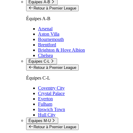
Équipes A-B
Retour à Premier League
Équipes A-B
Arsenal
Aston Villa
Bournemouth
Brentford
Brighton & Hove Albion
Chelsea
Équipes C-L
Retour à Premier League
Équipes C-L
Coventry City
Crystal Palace
Everton
Fulham
Ipswich Town
Hull City
Équipes M-U
Retour à Premier League