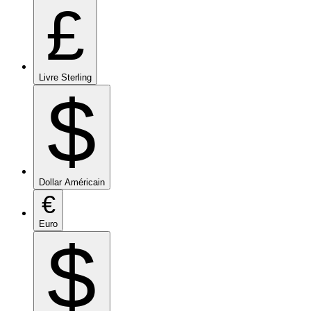
£
Livre Sterling
$
Dollar Américain
€
Euro
$