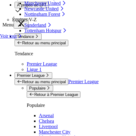
Manchester United
À propos de LFT
Newcastle United
Nottingham Forest
Équipes V-Z
Menu
Sunderland
Tottenham Hotspur
Voir tout
Tendance
Retour au menu principal
Tendance
Premier League
Ligue 1
Premier League
Premier League
Retour au menu principal
Populaire
Retour à Premier League
Populaire
Arsenal
Chelsea
Liverpool
Manchester City