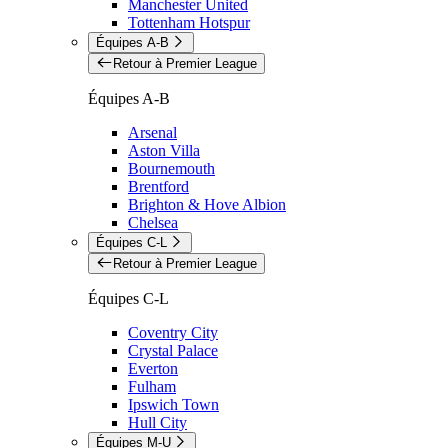
Manchester United
Tottenham Hotspur
Équipes A-B
Retour à Premier League
Équipes A-B
Arsenal
Aston Villa
Bournemouth
Brentford
Brighton & Hove Albion
Chelsea
Équipes C-L
Retour à Premier League
Équipes C-L
Coventry City
Crystal Palace
Everton
Fulham
Ipswich Town
Hull City
Équipes M-U