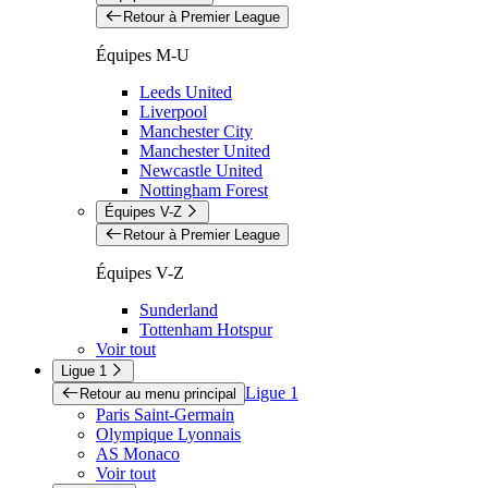
Retour à Premier League
Équipes M-U
Leeds United
Liverpool
Manchester City
Manchester United
Newcastle United
Nottingham Forest
Équipes V-Z
Retour à Premier League
Équipes V-Z
Sunderland
Tottenham Hotspur
Voir tout
Ligue 1
Ligue 1
Retour au menu principal
Paris Saint-Germain
Olympique Lyonnais
AS Monaco
Voir tout