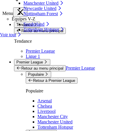
Manchester United
Newcastle United
Menu
Nottingham Forest
Équipes V-Z
Sunderland
Tendance
Tottenham Hotspur
Retour au menu principal
Voir tout
Tendance
Premier League
Ligue 1
Premier League
Premier League
Retour au menu principal
Populaire
Retour à Premier League
Populaire
Arsenal
Chelsea
Liverpool
Manchester City
Manchester United
Tottenham Hotspur