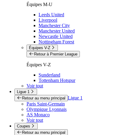
Équipes M-U
Leeds United
Liverpool
Manchester City
Manchester United
Newcastle United
Nottingham Forest
Équipes V-Z
Retour à Premier League
Équipes V-Z
Sunderland
Tottenham Hotspur
Voir tout
Ligue 1
Ligue 1
Retour au menu principal
Paris Saint-Germain
Olympique Lyonnais
AS Monaco
Voir tout
Coupes
Retour au menu principal