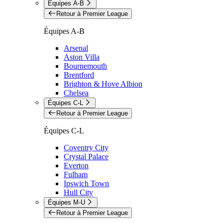
Équipes A-B
Retour à Premier League
Équipes A-B
Arsenal
Aston Villa
Bournemouth
Brentford
Brighton & Hove Albion
Chelsea
Équipes C-L
Retour à Premier League
Équipes C-L
Coventry City
Crystal Palace
Everton
Fulham
Ipswich Town
Hull City
Équipes M-U
Retour à Premier League