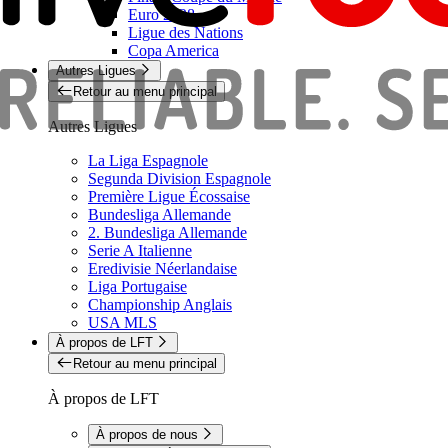
Euro 2028
Ligue des Nations
Copa America
Autres Ligues
Retour au menu principal
Autres Ligues
La Liga Espagnole
Segunda Division Espagnole
Première Ligue Écossaise
Bundesliga Allemande
2. Bundesliga Allemande
Serie A Italienne
Eredivisie Néerlandaise
Liga Portugaise
Championship Anglais
USA MLS
À propos de LFT
Retour au menu principal
À propos de LFT
À propos de nous