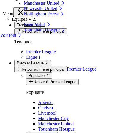
Manchester United
Newcastle United
Menu
Nottingham Forest
Équipes V-Z
Sunderland
Tendance
Tottenham Hotspur
Retour au menu principal
Voir tout
Tendance
Premier League
Ligue 1
Premier League
Premier League
Retour au menu principal
Populaire
Retour à Premier League
Populaire
Arsenal
Chelsea
Liverpool
Manchester City
Manchester United
Tottenham Hotspur