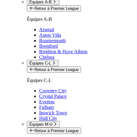
Équipes A-B
Retour à Premier League
Équipes A-B
Arsenal
Aston Villa
Bournemouth
Brentford
Brighton & Hove Albion
Chelsea
Équipes C-L
Retour à Premier League
Équipes C-L
Coventry City
Crystal Palace
Everton
Fulham
Ipswich Town
Hull City
Équipes M-U
Retour à Premier League