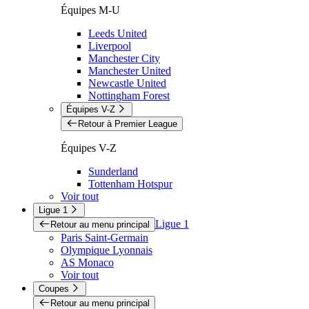
Équipes M-U
Leeds United
Liverpool
Manchester City
Manchester United
Newcastle United
Nottingham Forest
Équipes V-Z
Retour à Premier League
Équipes V-Z
Sunderland
Tottenham Hotspur
Voir tout
Ligue 1
Ligue 1
Retour au menu principal
Paris Saint-Germain
Olympique Lyonnais
AS Monaco
Voir tout
Coupes
Retour au menu principal