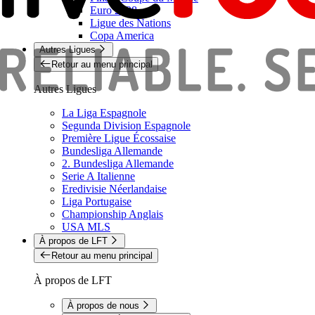
Euro 2028
Ligue des Nations
Copa America
Autres Ligues
Retour au menu principal
Autres Ligues
La Liga Espagnole
Segunda Division Espagnole
Première Ligue Écossaise
Bundesliga Allemande
2. Bundesliga Allemande
Serie A Italienne
Eredivisie Néerlandaise
Liga Portugaise
Championship Anglais
USA MLS
À propos de LFT
Retour au menu principal
À propos de LFT
À propos de nous