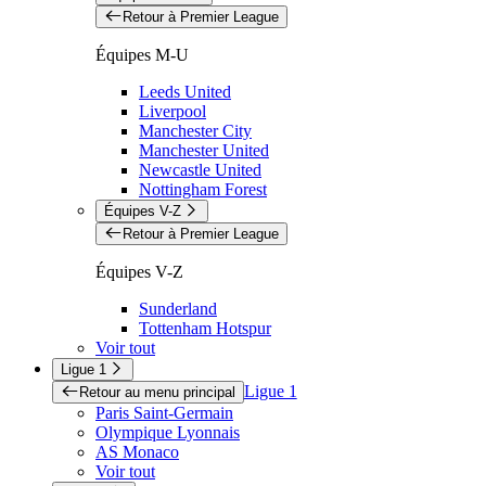
Retour à Premier League
Équipes M-U
Leeds United
Liverpool
Manchester City
Manchester United
Newcastle United
Nottingham Forest
Équipes V-Z
Retour à Premier League
Équipes V-Z
Sunderland
Tottenham Hotspur
Voir tout
Ligue 1
Ligue 1
Retour au menu principal
Paris Saint-Germain
Olympique Lyonnais
AS Monaco
Voir tout