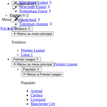
Manchester United
À propos de LFT
Newcastle United
Nottingham Forest
Équipes V-Z
Menu
Sunderland
Tottenham Hotspur
Voir tout
Tendance
Retour au menu principal
Tendance
Premier League
Ligue 1
Premier League
Premier League
Retour au menu principal
Populaire
Retour à Premier League
Populaire
Arsenal
Chelsea
Liverpool
Manchester City