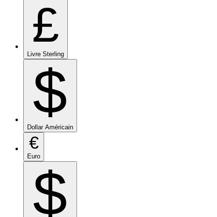
£
Livre Sterling
$
Dollar Américain
€
Euro
$