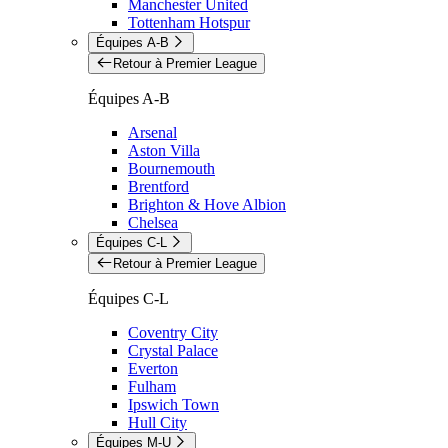
Manchester United
Tottenham Hotspur
Équipes A-B
Retour à Premier League
Équipes A-B
Arsenal
Aston Villa
Bournemouth
Brentford
Brighton & Hove Albion
Chelsea
Équipes C-L
Retour à Premier League
Équipes C-L
Coventry City
Crystal Palace
Everton
Fulham
Ipswich Town
Hull City
Équipes M-U