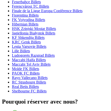
Fenerbahçe Billets
Ferencvárosi TC Billets
Finale de la Ligue Europa Conférence Billets
Fiorentina Billets
FK Vojvodina Billets
Hibernian Billets
HSK Zrinjski Mostar Billets
Jagiellonia Białystok Billets
KF Shkendija Billets
KRC Genk Billets
Legia Varsovie Billets
Lille Billets
Ludogorets Razgrad Billets
Maccabi Haïfa Billets
Maccabi Tel Aviv Billets
Molde FK Billets
PAOK FC Billets
Rayo Vallecano Billets
RC Strasbourg Billets
Real Betis Billets
Shelbourne FC Billets
Pourquoi réserver avec nous?