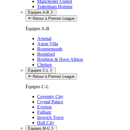
Manchester United
Tottenham Hotspur
Équipes A-B
Retour à Premier League
Équipes A-B
Arsenal
Aston Villa
Bournemouth
Brentford
Brighton & Hove Albion
Chelsea
Équipes C-L
Retour à Premier League
Équipes C-L
Coventry City
Crystal Palace
Everton
Fulham
Ipswich Town
Hull City
Équipes M-U