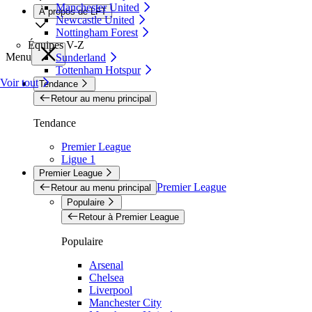
Manchester United
À propos de LFT
Newcastle United
Nottingham Forest
Équipes V-Z
Menu
Sunderland
Tottenham Hotspur
Voir tout
Tendance
Retour au menu principal
Tendance
Premier League
Ligue 1
Premier League
Premier League
Retour au menu principal
Populaire
Retour à Premier League
Populaire
Arsenal
Chelsea
Liverpool
Manchester City