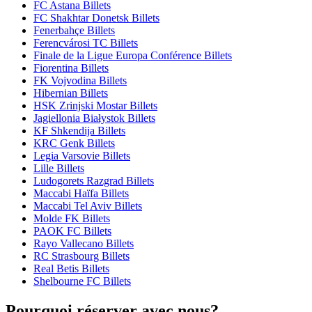
FC Astana Billets
FC Shakhtar Donetsk Billets
Fenerbahçe Billets
Ferencvárosi TC Billets
Finale de la Ligue Europa Conférence Billets
Fiorentina Billets
FK Vojvodina Billets
Hibernian Billets
HSK Zrinjski Mostar Billets
Jagiellonia Białystok Billets
KF Shkendija Billets
KRC Genk Billets
Legia Varsovie Billets
Lille Billets
Ludogorets Razgrad Billets
Maccabi Haïfa Billets
Maccabi Tel Aviv Billets
Molde FK Billets
PAOK FC Billets
Rayo Vallecano Billets
RC Strasbourg Billets
Real Betis Billets
Shelbourne FC Billets
Pourquoi réserver avec nous?