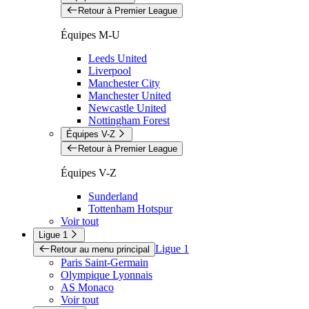
Retour à Premier League
Équipes M-U
Leeds United
Liverpool
Manchester City
Manchester United
Newcastle United
Nottingham Forest
Équipes V-Z
Retour à Premier League
Équipes V-Z
Sunderland
Tottenham Hotspur
Voir tout
Ligue 1
Ligue 1
Retour au menu principal
Paris Saint-Germain
Olympique Lyonnais
AS Monaco
Voir tout