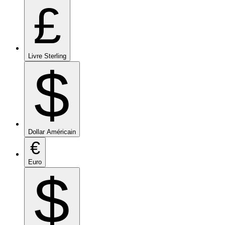
£
Livre Sterling
$
Dollar Américain
€
Euro
$