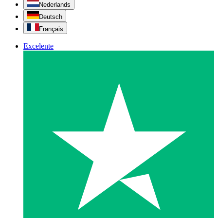
Nederlands
Deutsch
Français
Excelente