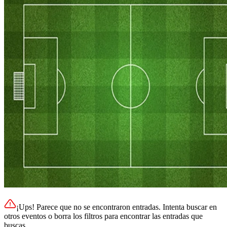
¡Ups! Parece que no se encontraron entradas. Intenta buscar en
otros eventos o borra los filtros para encontrar las entradas que
buscas.