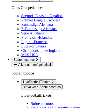
Otras Competiciones
Segunda División Española
Premier League Escocesa
Bundesliga Alemana
2. Bundesliga Alemana
Serie A Italiana
Eredivisie Holandesa
Ligue 1 Francesa
Liga Portuguesa
Championship de Inglaterra
MLS USA
Sobre nosotros
Volver al menú principal
Sobre nosotros
LiveFootballTickets
Volver a Sobre nosotros
LiveFootballTickets
Sobre nosotros
Opiniones de Livefootballtickets