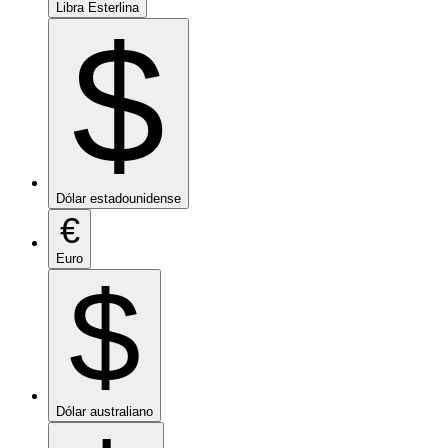
Libra Esterlina
$
Dólar estadounidense
€
Euro
$
Dólar australiano