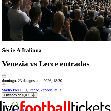
Serie A Italiana
Venezia vs Lecce
entradas
domingo, 23 de agosto de 2026, 18:30
Stadio Pier Luigi Penzo
,
Venecia
,
Italia
Entradas
de
0,00 £
Trustpilot