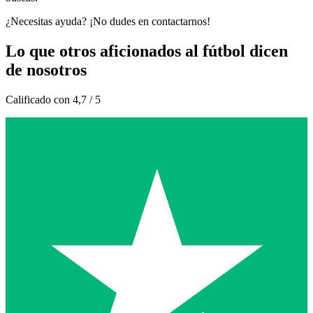
¿Necesitas ayuda? ¡No dudes en contactarnos!
Lo que otros aficionados al fútbol dicen
de nosotros
Calificado con 4,7 / 5