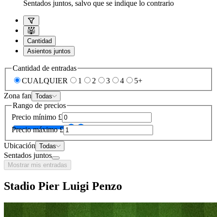
Sentados juntos, salvo que se indique lo contrario
Cantidad
Asientos juntos
Cantidad de entradas
CUALQUIER
1
2
3
4
5+
Zona fan
Todas
Rango de precios
Precio mínimo
£
Precio máximo
£
Ubicación
Todas
Sentados juntos
Mostrar mis entradas
Stadio Pier Luigi Penzo