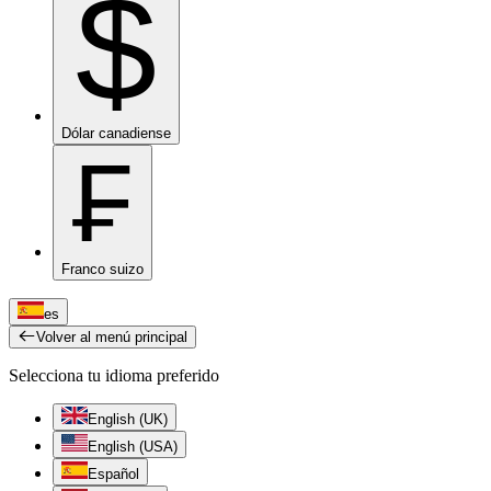
$
Dólar canadiense
₣
Franco suizo
es
Volver al menú principal
Selecciona tu idioma preferido
English (UK)
English (USA)
Español