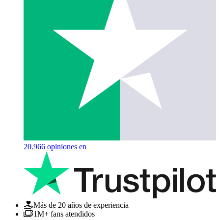
20.966
opiniones en
Más de 20 años de experiencia
1M+ fans atendidos