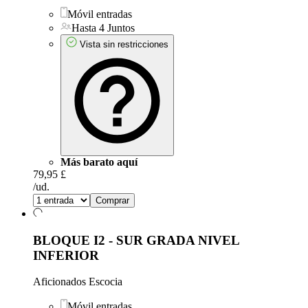
Móvil entradas
Hasta 4 Juntos
Vista sin restricciones
Más barato aquí
79,95 £
/ud.
Comprar
BLOQUE I2 - SUR GRADA NIVEL
INFERIOR
Aficionados Escocia
Móvil entradas