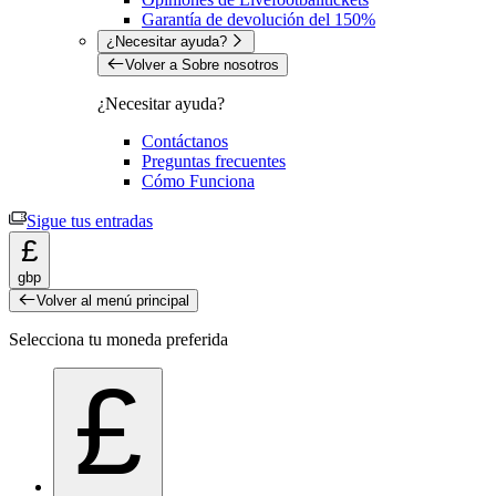
Garantía de devolución del 150%
¿Necesitar ayuda?
Volver a Sobre nosotros
¿Necesitar ayuda?
Contáctanos
Preguntas frecuentes
Cómo Funciona
Sigue tus entradas
£
gbp
Volver al menú principal
Selecciona tu moneda preferida
£