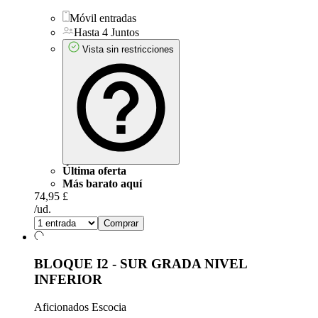
Móvil entradas
Hasta 4 Juntos
Vista sin restricciones
Última oferta
Más barato aquí
74,95 £
/ud.
Comprar
BLOQUE I2 - SUR GRADA NIVEL
INFERIOR
Aficionados Escocia