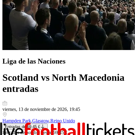
Liga de las Naciones
Scotland vs North Macedonia
entradas
viernes, 13 de noviembre de 2026, 19:45
Hampden Park
,
Glasgow
,
Reino Unido
Entradas
de
69,45 £
Entradas
disponible desde
69,45 £