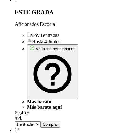
ESTE GRADA
Aficionados Escocia
Móvil entradas
Hasta 4 Juntos
Vista sin restricciones
Más barato
Más barato aquí
69,45 £
/ud.
Comprar