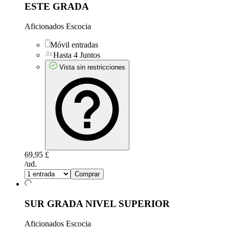
ESTE GRADA
Aficionados Escocia
Móvil entradas
Hasta 4 Juntos
Vista sin restricciones
69,95 £
/ud.
Comprar
SUR GRADA NIVEL SUPERIOR
Aficionados Escocia