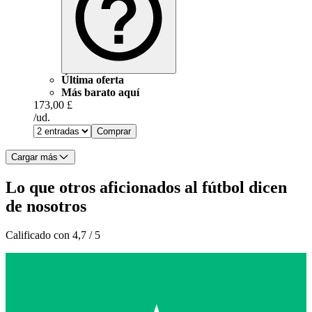
Última oferta
Más barato aquí
173,00 £
/ud.
Comprar
Cargar más
Lo que otros aficionados al fútbol dicen
de nosotros
Calificado con 4,7 / 5