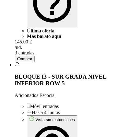
Última oferta
Más barato aquí
145,00 £
/ud.
3 entradas
Comprar
BLOQUE I3 - SUR GRADA NIVEL
INFERIOR
ROW 5
Aficionados Escocia
Móvil entradas
Hasta 4 Juntos
Vista sin restricciones