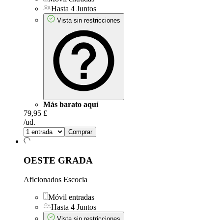
Hasta 4 Juntos
Vista sin restricciones
Más barato aquí
79,95 £
/ud.
Comprar
OESTE GRADA
Aficionados Escocia
Móvil entradas
Hasta 4 Juntos
Vista sin restricciones