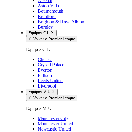
Arsenal
Aston Villa
Bournemouth
Brentford
Brighton & Hove Albion
Burnley
Equipos C-L
Volver a Premier League
Equipos C-L
Chelsea
Crystal Palace
Everton
Fulham
Leeds United
Liverpool
Equipos M-U
Volver a Premier League
Equipos M-U
Manchester City
Manchester United
Newcastle United