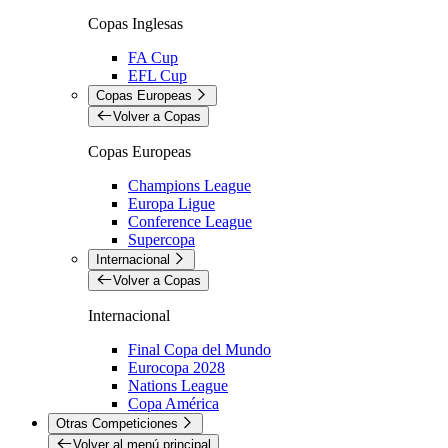
Copas Inglesas
FA Cup
EFL Cup
Copas Europeas
Volver a Copas
Copas Europeas
Champions League
Europa Ligue
Conference League
Supercopa
Internacional
Volver a Copas
Internacional
Final Copa del Mundo
Eurocopa 2028
Nations League
Copa América
Otras Competiciones
Volver al menú principal