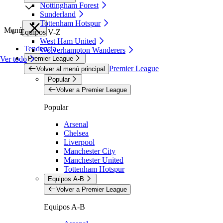
Nottingham Forest
Sunderland
Tottenham Hotspur
Menú
Equipos V-Z
West Ham United
Tendencia
Wolverhampton Wanderers
Premier League
Ver todo
Premier League
Volver al menú principal
Popular
Volver a Premier League
Popular
Arsenal
Chelsea
Liverpool
Manchester City
Manchester United
Tottenham Hotspur
Equipos A-B
Volver a Premier League
Equipos A-B