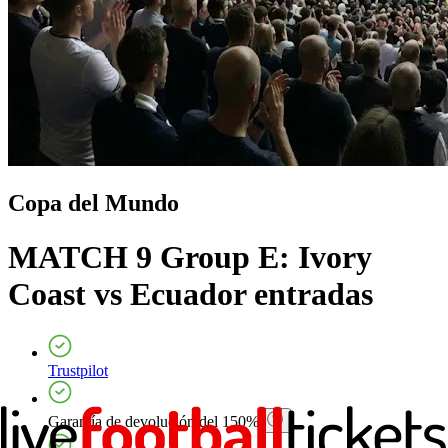
Copa del Mundo
MATCH 9 Group E: Ivory
Coast vs Ecuador
entradas
Trustpilot
Garantía de devolución del 150%