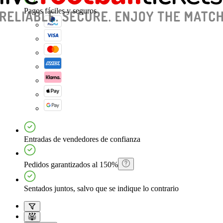
Pagos fáciles y seguros
Entradas de vendedores de confianza
Pedidos garantizados al 150%
Sentados juntos, salvo que se indique lo contrario