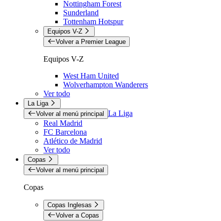
Nottingham Forest
Sunderland
Tottenham Hotspur
Equipos V-Z
Volver a Premier League
Equipos V-Z
West Ham United
Wolverhampton Wanderers
Ver todo
La Liga
La Liga
Volver al menú principal
Real Madrid
FC Barcelona
Atlético de Madrid
Ver todo
Copas
Volver al menú principal
Copas
Copas Inglesas
Volver a Copas