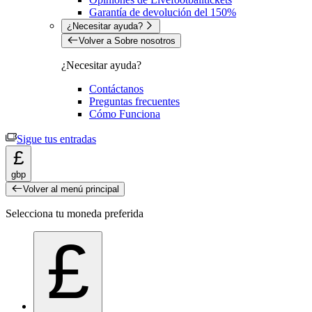
Garantía de devolución del 150%
¿Necesitar ayuda?
Volver a Sobre nosotros
¿Necesitar ayuda?
Contáctanos
Preguntas frecuentes
Cómo Funciona
Sigue tus entradas
£
gbp
Volver al menú principal
Selecciona tu moneda preferida
£