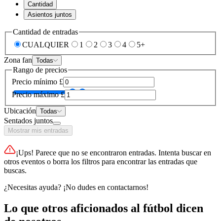
Cantidad
Asientos juntos
Cantidad de entradas
CUALQUIER
1
2
3
4
5+
Zona fan
Todas
Rango de precios
Precio mínimo
£
Precio máximo
£
Ubicación
Todas
Sentados juntos
Mostrar mis entradas
¡Ups! Parece que no se encontraron entradas. Intenta buscar en
otros eventos o borra los filtros para encontrar las entradas que
buscas.
¿Necesitas ayuda? ¡No dudes en contactarnos!
Lo que otros aficionados al fútbol dicen