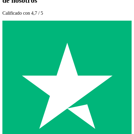
de nosotros
Calificado con 4,7 / 5