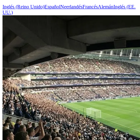
Inglés (Reino Unido)
Español
Neerlandés
Francés
Alemán
Inglés (EE.
UU.)