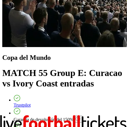
Copa del Mundo
MATCH 55 Group E: Curacao
vs Ivory Coast
entradas
Trustpilot
Garantía de devolución del 150%