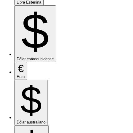
Libra Esterlina
$
Dólar estadounidense
€
Euro
$
Dólar australiano