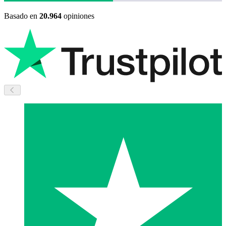
Basado en
20.964
opiniones