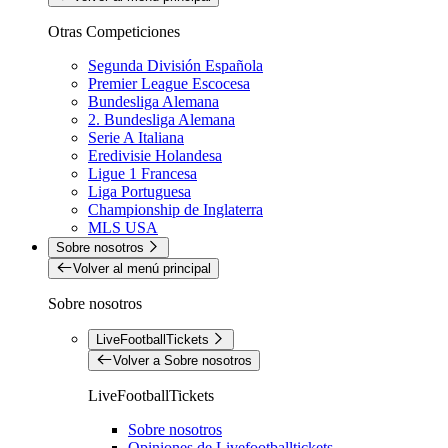
Otras Competiciones
Segunda División Española
Premier League Escocesa
Bundesliga Alemana
2. Bundesliga Alemana
Serie A Italiana
Eredivisie Holandesa
Ligue 1 Francesa
Liga Portuguesa
Championship de Inglaterra
MLS USA
Sobre nosotros
Volver al menú principal
Sobre nosotros
LiveFootballTickets
Volver a Sobre nosotros
LiveFootballTickets
Sobre nosotros
Opiniones de Livefootballtickets