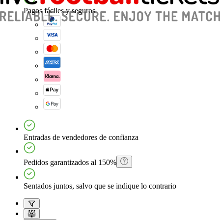
Pagos fáciles y seguros
Entradas de vendedores de confianza
Pedidos garantizados al 150%
Sentados juntos, salvo que se indique lo contrario