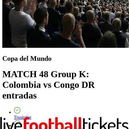
Copa del Mundo
MATCH 48 Group K:
Colombia vs Congo DR
entradas
Trustpilot