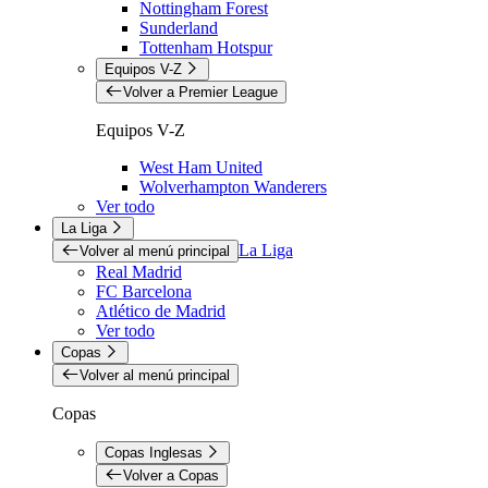
Nottingham Forest
Sunderland
Tottenham Hotspur
Equipos V-Z
Volver a Premier League
Equipos V-Z
West Ham United
Wolverhampton Wanderers
Ver todo
La Liga
La Liga
Volver al menú principal
Real Madrid
FC Barcelona
Atlético de Madrid
Ver todo
Copas
Volver al menú principal
Copas
Copas Inglesas
Volver a Copas