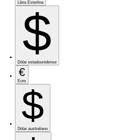
Libra Esterlina
$
Dólar estadounidense
€
Euro
$
Dólar australiano