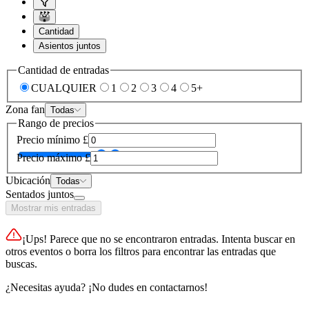
Cantidad
Asientos juntos
Cantidad de entradas
CUALQUIER
1
2
3
4
5+
Zona fan
Todas
Rango de precios
Precio mínimo
£
Precio máximo
£
Ubicación
Todas
Sentados juntos
Mostrar mis entradas
¡Ups! Parece que no se encontraron entradas. Intenta buscar en
otros eventos o borra los filtros para encontrar las entradas que
buscas.
¿Necesitas ayuda? ¡No dudes en contactarnos!