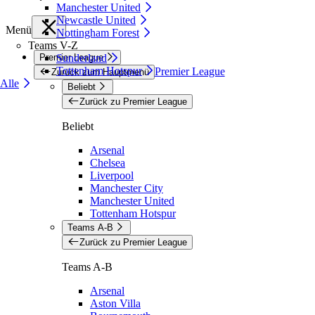
Manchester United
Newcastle United
Menü
Nottingham Forest
Teams V-Z
Premier League
Sunderland
Tottenham Hotspur
Premier League
Zurück zum Hauptmenü
Alle
Beliebt
Zurück zu Premier League
Beliebt
Arsenal
Chelsea
Liverpool
Manchester City
Manchester United
Tottenham Hotspur
Teams A-B
Zurück zu Premier League
Teams A-B
Arsenal
Aston Villa