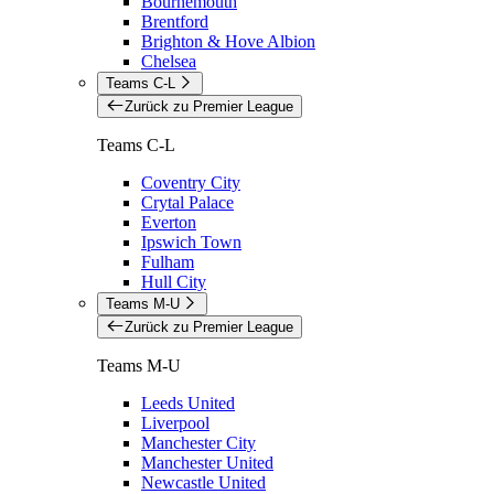
Bournemouth
Brentford
Brighton & Hove Albion
Chelsea
Teams C-L
Zurück zu Premier League
Teams C-L
Coventry City
Crytal Palace
Everton
Ipswich Town
Fulham
Hull City
Teams M-U
Zurück zu Premier League
Teams M-U
Leeds United
Liverpool
Manchester City
Manchester United
Newcastle United