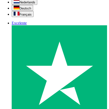
Nederlands
Deutsch
Français
Excelente