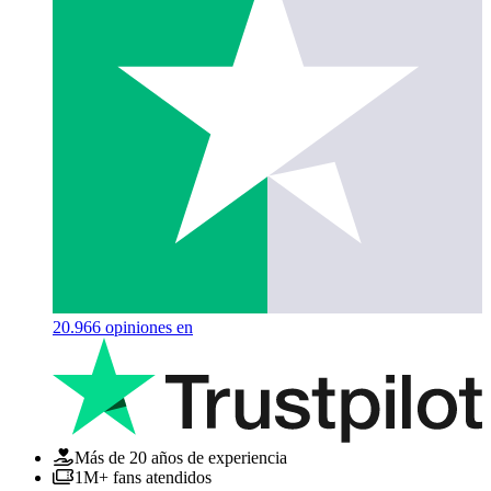
20.966
opiniones en
Más de 20 años de experiencia
1M+ fans atendidos