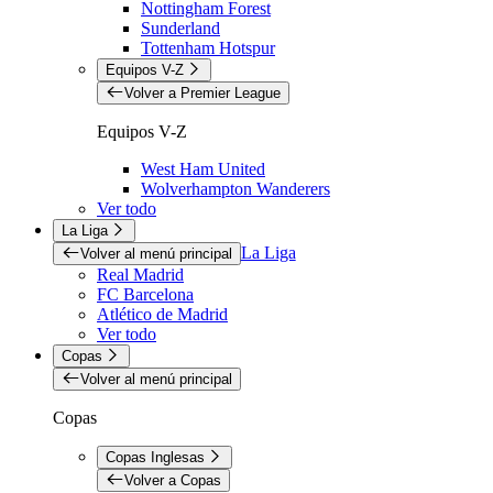
Nottingham Forest
Sunderland
Tottenham Hotspur
Equipos V-Z
Volver a Premier League
Equipos V-Z
West Ham United
Wolverhampton Wanderers
Ver todo
La Liga
La Liga
Volver al menú principal
Real Madrid
FC Barcelona
Atlético de Madrid
Ver todo
Copas
Volver al menú principal
Copas
Copas Inglesas
Volver a Copas