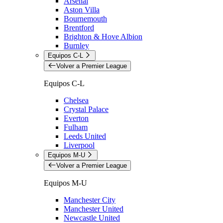
Arsenal
Aston Villa
Bournemouth
Brentford
Brighton & Hove Albion
Burnley
Equipos C-L
Volver a Premier League
Equipos C-L
Chelsea
Crystal Palace
Everton
Fulham
Leeds United
Liverpool
Equipos M-U
Volver a Premier League
Equipos M-U
Manchester City
Manchester United
Newcastle United