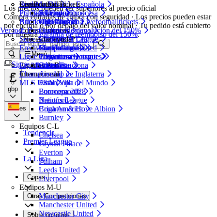
Popular
Real Madrid
Copas Inglesas
Segunda División Española
LiveFootballTickets
Los precios pueden ser superiores al precio oficial
FC Barcelona
Premier League Escocesa
Arsenal
FA Cup
Sobre nosotros
Compra entradas de fútbol con seguridad · Los precios pueden estar
Atlético de Madrid
Bundesliga Alemana
Chelsea
EFL Cup
Opiniones de Livefootballtickets
por encima o por debajo del valor nominal · Tu pedido está cubierto
Ver todo
Copas Europeas
2. Bundesliga Alemana
Liverpool
Garantía de devolución del 150%
por nuestra
garantía de reembolso del 150%
.
Serie A Italiana
¿Necesitar ayuda?
Manchester City
Champions League
Eredivisie Holandesa
Manchester United
Europa Ligue
Contáctanos
Menú
Ligue 1 Francesa
Tottenham Hotspur
Conference League
Preguntas frecuentes
Sigue tus entradas
Equipos A-B
Liga Portuguesa
Supercopa
Cómo Funciona
£
Internacional
Championship de Inglaterra
Arsenal
MLS USA
Aston Villa
Final Copa del Mundo
gbp
Bournemouth
Eurocopa 2028
Brentford
Nations League
es
Brighton & Hove Albion
Copa América
Burnley
Equipos C-L
Tendencia
Chelsea
Premier League
Crystal Palace
Everton
La Liga
Fulham
Leeds United
Copas
Liverpool
Equipos M-U
Manchester City
Otras Competiciones
Manchester United
Newcastle United
Sobre nosotros