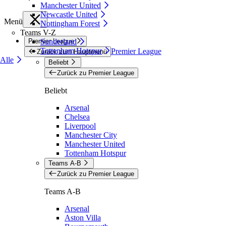
Manchester United
Newcastle United
Menü
Nottingham Forest
Teams V-Z
Premier League
Sunderland
Tottenham Hotspur
Premier League
Zurück zum Hauptmenü
Alle
Beliebt
Zurück zu Premier League
Beliebt
Arsenal
Chelsea
Liverpool
Manchester City
Manchester United
Tottenham Hotspur
Teams A-B
Zurück zu Premier League
Teams A-B
Arsenal
Aston Villa