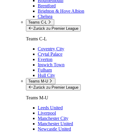
Bournemouth
Brentford
Brighton & Hove Albion
Chelsea
Teams C-L
Zurück zu Premier League
Teams C-L
Coventry City
Crytal Palace
Everton
Ipswich Town
Fulham
Hull City
Teams M-U
Zurück zu Premier League
Teams M-U
Leeds United
Liverpool
Manchester City
Manchester United
Newcastle United