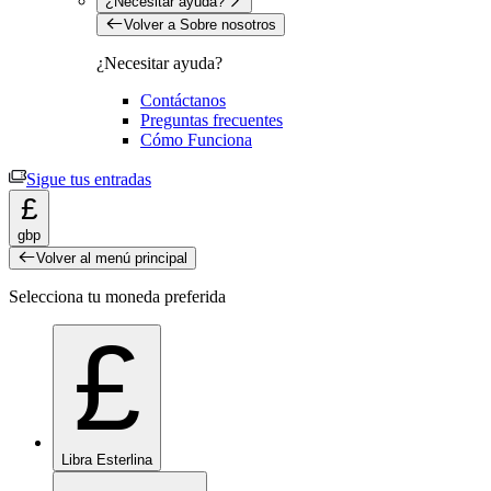
¿Necesitar ayuda?
Volver a Sobre nosotros
¿Necesitar ayuda?
Contáctanos
Preguntas frecuentes
Cómo Funciona
Sigue tus entradas
£
gbp
Volver al menú principal
Selecciona tu moneda preferida
£
Libra Esterlina