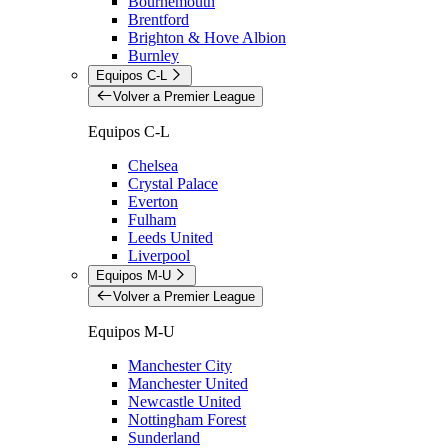
Bournemouth
Brentford
Brighton & Hove Albion
Burnley
Equipos C-L
Volver a Premier League
Equipos C-L
Chelsea
Crystal Palace
Everton
Fulham
Leeds United
Liverpool
Equipos M-U
Volver a Premier League
Equipos M-U
Manchester City
Manchester United
Newcastle United
Nottingham Forest
Sunderland