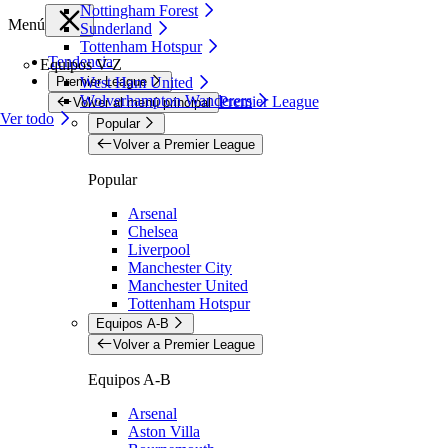
Nottingham Forest
Menú
Sunderland
Tottenham Hotspur
Tendencia
Equipos V-Z
Premier League
West Ham United
Wolverhampton Wanderers
Premier League
Volver al menú principal
Ver todo
Popular
Volver a Premier League
Popular
Arsenal
Chelsea
Liverpool
Manchester City
Manchester United
Tottenham Hotspur
Equipos A-B
Volver a Premier League
Equipos A-B
Arsenal
Aston Villa