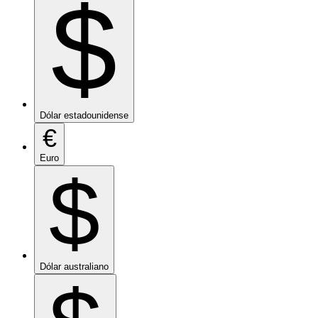
$
Dólar estadounidense
€
Euro
$
Dólar australiano