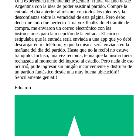
Una experiencia increíblemente genial!! Había viajado desde
Argentina con la idea de poder asistir al partido. Compré la
entrada el día anterior al mismo, con todos los miedos y la
desconfianza sobre la veracidad de esta página. Pero debo
decir que todo fue perfecto. Una vez finalizado el trámite de
compra, me enviaron un correo electrónico con las
instrucciones para la recepción de la entrada. El correo
estipulaba que la entrada sería enviada a una app que yo debí
descargar en mi teléfono, y que la misma sería enviada en la
mañana del día del partido. Hasta que no la recibí no estuve
tranquilo. Incluso, una vez recibida, temía que la misma fuera
rechazada al momento del ingreso al estadio. Pero nada de eso
ocurrió, pude ingresar sin ningún inconveniente y disfrutar de
un partido fantástico desde una muy buena ubicación!!
Sencillamente genial!!
Eduardo