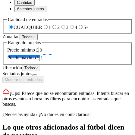
Cantidad
Asientos juntos
Cantidad de entradas
CUALQUIER
1
2
3
4
5+
Zona fan
Todas
Rango de precios
Precio mínimo
£
Precio máximo
£
Ubicación
Todas
Sentados juntos
Mostrar mis entradas
¡Ups! Parece que no se encontraron entradas. Intenta buscar en
otros eventos o borra los filtros para encontrar las entradas que
buscas.
¿Necesitas ayuda? ¡No dudes en contactarnos!
Lo que otros aficionados al fútbol dicen