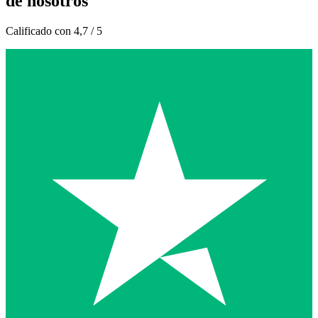
de nosotros
Calificado con 4,7 / 5