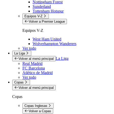
Nottingham Forest
Sunderland
Tottenham Hotspur
Equipos V-Z
Volver a Premier League
Equipos V-Z
West Ham United
Wolverhampton Wanderers
Ver todo
La Liga
La Liga
Volver al menú principal
Real Madrid
FC Barcelona
Atlético de Madrid
Ver todo
Copas
Volver al menú principal
Copas
Copas Inglesas
Volver a Copas