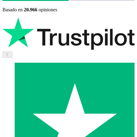
Basado en
20.966
opiniones