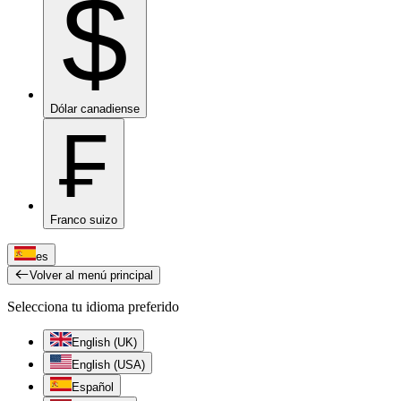
$
Dólar canadiense
₣
Franco suizo
es
Volver al menú principal
Selecciona tu idioma preferido
English (UK)
English (USA)
Español