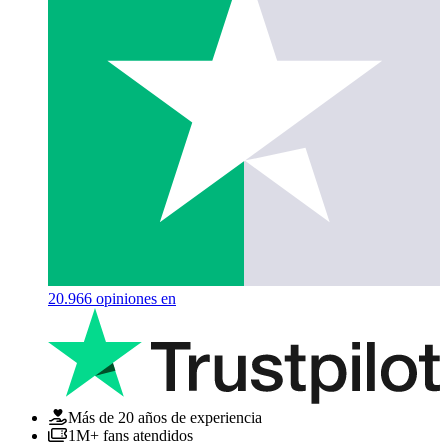
20.966
opiniones en
Más de 20 años de experiencia
1M+ fans atendidos