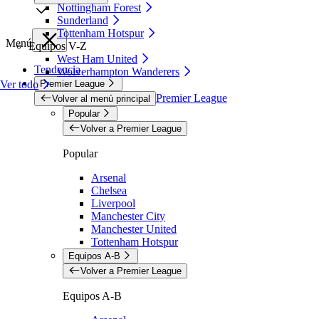
Nottingham Forest
Sunderland
Tottenham Hotspur
Menú
Equipos V-Z
West Ham United
Tendencia
Wolverhampton Wanderers
Premier League
Ver todo
Premier League
Volver al menú principal
Popular
Volver a Premier League
Popular
Arsenal
Chelsea
Liverpool
Manchester City
Manchester United
Tottenham Hotspur
Equipos A-B
Volver a Premier League
Equipos A-B