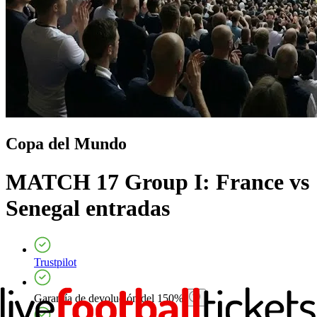
Copa del Mundo
MATCH 17 Group I: France vs
Senegal
entradas
Trustpilot
Garantía de devolución del 150%