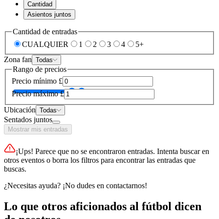
Cantidad
Asientos juntos
Cantidad de entradas
CUALQUIER
1
2
3
4
5+
Zona fan
Todas
Rango de precios
Precio mínimo
£
Precio máximo
£
Ubicación
Todas
Sentados juntos
Mostrar mis entradas
¡Ups! Parece que no se encontraron entradas. Intenta buscar en
otros eventos o borra los filtros para encontrar las entradas que
buscas.
¿Necesitas ayuda? ¡No dudes en contactarnos!
Lo que otros aficionados al fútbol dicen