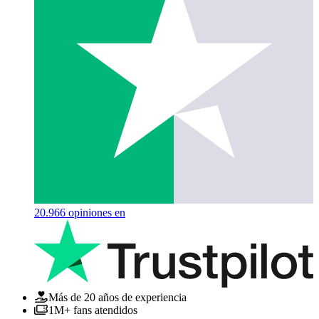
20.966
opiniones en
Más de 20 años de experiencia
1M+ fans atendidos