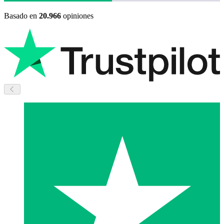
Basado en
20.966
opiniones