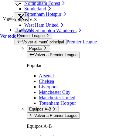
Nottingham Forest
Sunderland
Tottenham Hotspur
Menú
Equipos V-Z
West Ham United
Tendencia
Wolverhampton Wanderers
Premier League
Ver todo
Premier League
Volver al menú principal
Popular
Volver a Premier League
Popular
Arsenal
Chelsea
Liverpool
Manchester City
Manchester United
Tottenham Hotspur
Equipos A-B
Volver a Premier League
Equipos A-B