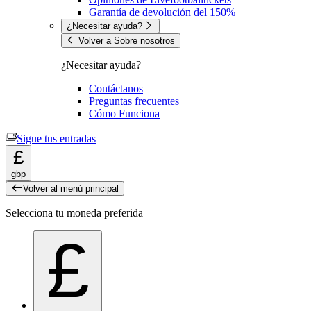
Garantía de devolución del 150%
¿Necesitar ayuda?
Volver a Sobre nosotros
¿Necesitar ayuda?
Contáctanos
Preguntas frecuentes
Cómo Funciona
Sigue tus entradas
£
gbp
Volver al menú principal
Selecciona tu moneda preferida
£