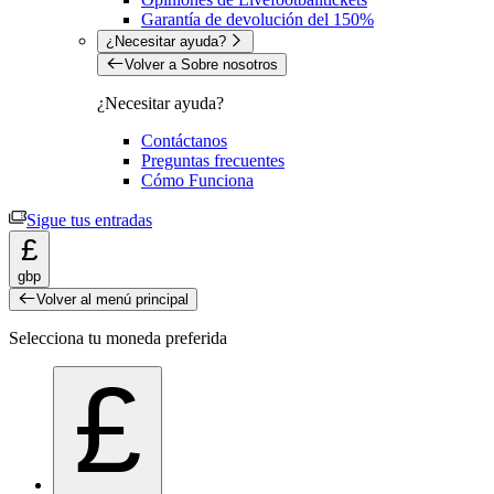
Garantía de devolución del 150%
¿Necesitar ayuda?
Volver a Sobre nosotros
¿Necesitar ayuda?
Contáctanos
Preguntas frecuentes
Cómo Funciona
Sigue tus entradas
£
gbp
Volver al menú principal
Selecciona tu moneda preferida
£