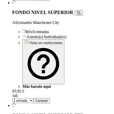
FONDO NIVEL SUPERIOR
Aficionados Manchester City
Móvil entradas
Asiento(s) Individual(es)
Vista sin restricciones
Más barato aquí
63,92 £
/ud.
Comprar