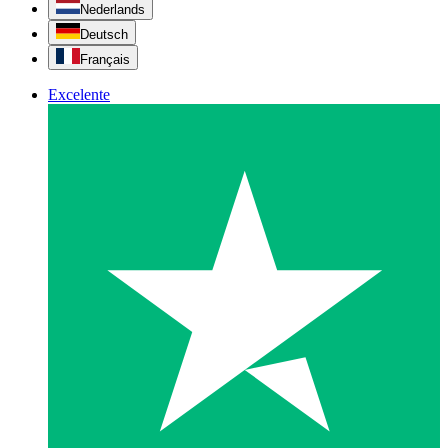
Nederlands
Deutsch
Français
Excelente