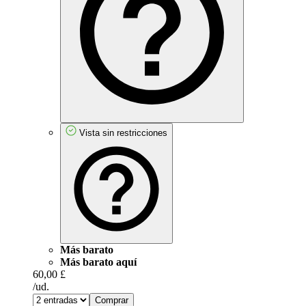
Vista sin restricciones
Más barato
Más barato aquí
60,00 £
/ud.
Comprar