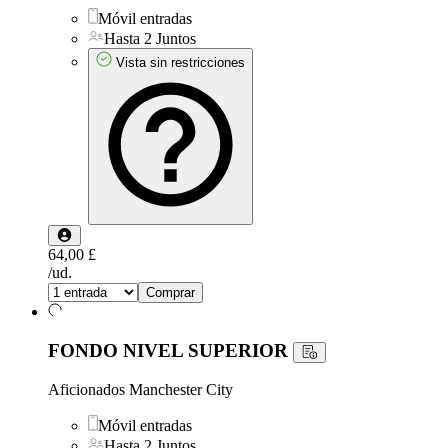
Móvil entradas
Hasta 2 Juntos
Vista sin restricciones
64,00 £
/ud.
Comprar
FONDO NIVEL SUPERIOR
Aficionados Manchester City
Móvil entradas
Hasta 2 Juntos