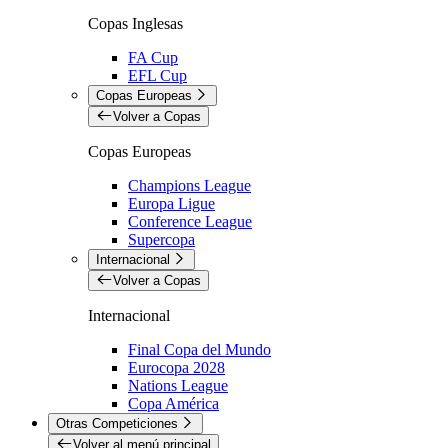
Copas Inglesas
FA Cup
EFL Cup
Copas Europeas
Volver a Copas
Copas Europeas
Champions League
Europa Ligue
Conference League
Supercopa
Internacional
Volver a Copas
Internacional
Final Copa del Mundo
Eurocopa 2028
Nations League
Copa América
Otras Competiciones
Volver al menú principal