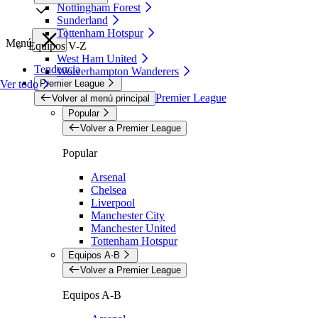
Nottingham Forest
Sunderland
Tottenham Hotspur
Menú
Equipos V-Z
West Ham United
Tendencia
Wolverhampton Wanderers
Premier League
Ver todo
Premier League
Volver al menú principal
Popular
Volver a Premier League
Popular
Arsenal
Chelsea
Liverpool
Manchester City
Manchester United
Tottenham Hotspur
Equipos A-B
Volver a Premier League
Equipos A-B