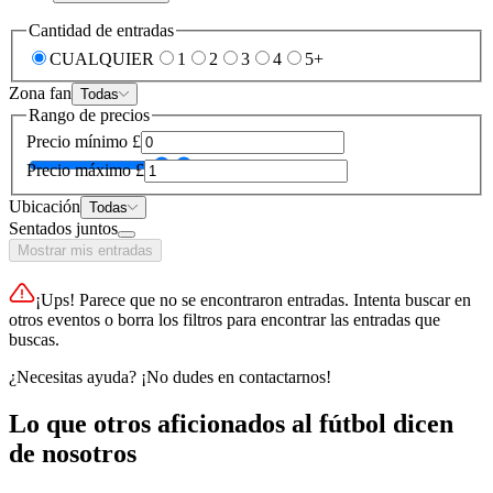
Cantidad de entradas
CUALQUIER
1
2
3
4
5+
Zona fan
Todas
Rango de precios
Precio mínimo
£
Precio máximo
£
Ubicación
Todas
Sentados juntos
Mostrar mis entradas
¡Ups! Parece que no se encontraron entradas. Intenta buscar en
otros eventos o borra los filtros para encontrar las entradas que
buscas.
¿Necesitas ayuda? ¡No dudes en contactarnos!
Lo que otros aficionados al fútbol dicen
de nosotros