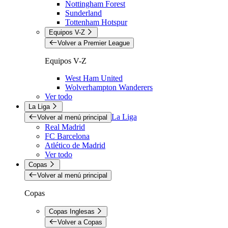
Nottingham Forest
Sunderland
Tottenham Hotspur
Equipos V-Z
Volver a Premier League
Equipos V-Z
West Ham United
Wolverhampton Wanderers
Ver todo
La Liga
La Liga
Volver al menú principal
Real Madrid
FC Barcelona
Atlético de Madrid
Ver todo
Copas
Volver al menú principal
Copas
Copas Inglesas
Volver a Copas