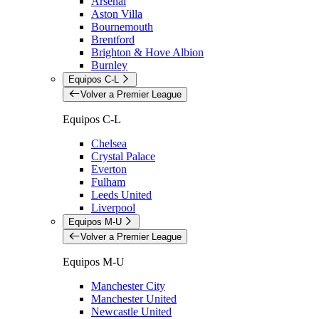
Arsenal
Aston Villa
Bournemouth
Brentford
Brighton & Hove Albion
Burnley
Equipos C-L
Volver a Premier League
Equipos C-L
Chelsea
Crystal Palace
Everton
Fulham
Leeds United
Liverpool
Equipos M-U
Volver a Premier League
Equipos M-U
Manchester City
Manchester United
Newcastle United