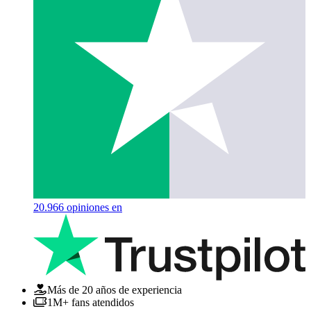
20.966
opiniones en
Más de 20 años de experiencia
1M+ fans atendidos