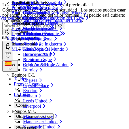
Popular
Real Madrid
Copas Inglesas
Segunda División Española
LiveFootballTickets
Los precios pueden ser superiores al precio oficial
FC Barcelona
Premier League Escocesa
Arsenal
FA Cup
Sobre nosotros
Compra entradas de fútbol con seguridad · Los precios pueden estar
Atlético de Madrid
Bundesliga Alemana
Chelsea
EFL Cup
Opiniones de Livefootballtickets
por encima o por debajo del valor nominal · Tu pedido está cubierto
Ver todo
Copas Europeas
2. Bundesliga Alemana
Liverpool
Garantía de devolución del 150%
por nuestra
garantía de reembolso del 150%
.
Serie A Italiana
¿Necesitar ayuda?
Manchester City
Champions League
Eredivisie Holandesa
Manchester United
Europa Ligue
Contáctanos
Menú
Ligue 1 Francesa
Tottenham Hotspur
Conference League
Preguntas frecuentes
Sigue tus entradas
Equipos A-B
Liga Portuguesa
Supercopa
Cómo Funciona
£
Internacional
Championship de Inglaterra
Arsenal
MLS USA
Aston Villa
Final Copa del Mundo
gbp
Bournemouth
Eurocopa 2028
Brentford
Nations League
es
Brighton & Hove Albion
Copa América
Burnley
Equipos C-L
Tendencia
Chelsea
Premier League
Crystal Palace
Everton
La Liga
Fulham
Leeds United
Copas
Liverpool
Equipos M-U
Manchester City
Otras Competiciones
Manchester United
Newcastle United
Sobre nosotros