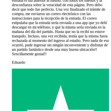
entrada el día anterior al mismo, con todos los miedos y la
desconfianza sobre la veracidad de esta página. Pero debo
decir que todo fue perfecto. Una vez finalizado el trámite de
compra, me enviaron un correo electrónico con las
instrucciones para la recepción de la entrada. El correo
estipulaba que la entrada sería enviada a una app que yo debí
descargar en mi teléfono, y que la misma sería enviada en la
mañana del día del partido. Hasta que no la recibí no estuve
tranquilo. Incluso, una vez recibida, temía que la misma fuera
rechazada al momento del ingreso al estadio. Pero nada de eso
ocurrió, pude ingresar sin ningún inconveniente y disfrutar de
un partido fantástico desde una muy buena ubicación!!
Sencillamente genial!!
Eduardo