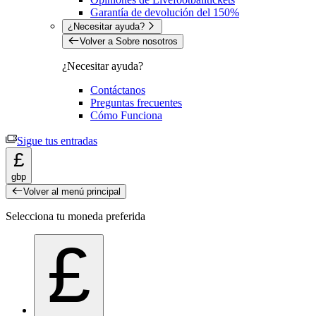
Garantía de devolución del 150%
¿Necesitar ayuda?
Volver a Sobre nosotros
¿Necesitar ayuda?
Contáctanos
Preguntas frecuentes
Cómo Funciona
Sigue tus entradas
£
gbp
Volver al menú principal
Selecciona tu moneda preferida
£