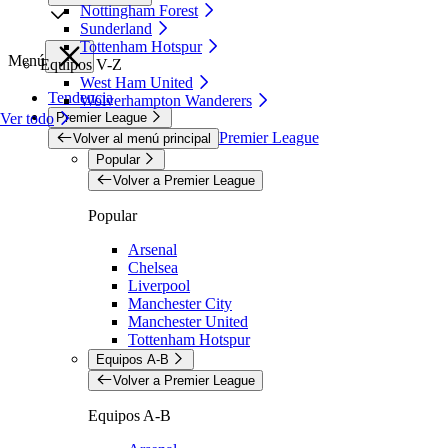
Nottingham Forest
Sunderland
Tottenham Hotspur
Menú
Equipos V-Z
West Ham United
Tendencia
Wolverhampton Wanderers
Premier League
Ver todo
Premier League
Volver al menú principal
Popular
Volver a Premier League
Popular
Arsenal
Chelsea
Liverpool
Manchester City
Manchester United
Tottenham Hotspur
Equipos A-B
Volver a Premier League
Equipos A-B