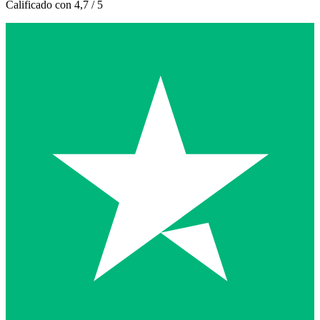
Calificado con 4,7 / 5