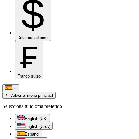
$
Dólar canadiense
₣
Franco suizo
es
Volver al menú principal
Selecciona tu idioma preferido
English (UK)
English (USA)
Español