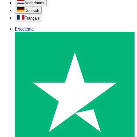
Nederlands
Deutsch
Français
Excelente