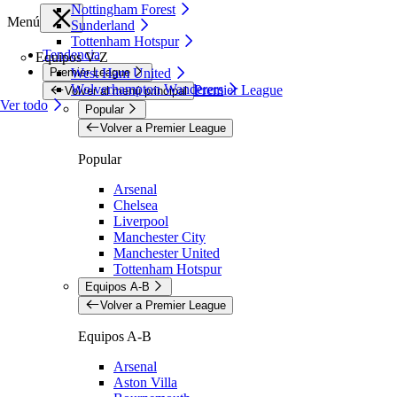
Nottingham Forest
Menú
Sunderland
Tottenham Hotspur
Tendencia
Equipos V-Z
Premier League
West Ham United
Wolverhampton Wanderers
Premier League
Volver al menú principal
Ver todo
Popular
Volver a Premier League
Popular
Arsenal
Chelsea
Liverpool
Manchester City
Manchester United
Tottenham Hotspur
Equipos A-B
Volver a Premier League
Equipos A-B
Arsenal
Aston Villa