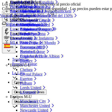
Popular
Real Madrid
Copas Inglesas
Segunda División Española
LiveFootballTickets
Los precios pueden ser superiores al precio oficial
FC Barcelona
Premier League Escocesa
Arsenal
FA Cup
Sobre nosotros
Compra entradas de fútbol con seguridad · Los precios pueden estar p
Atlético de Madrid
Bundesliga Alemana
Chelsea
EFL Cup
Opiniones de Livefootballtickets
Ver todo
Copas Europeas
2. Bundesliga Alemana
Liverpool
Garantía de devolución del 150%
Menú
Serie A Italiana
¿Necesitar ayuda?
Manchester City
Champions League
Sigue tus entradas
Eredivisie Holandesa
Manchester United
Europa Ligue
Contáctanos
£
Ligue 1 Francesa
Tottenham Hotspur
Conference League
Preguntas frecuentes
Equipos A-B
Liga Portuguesa
Supercopa
Cómo Funciona
gbp
Internacional
Championship de Inglaterra
Arsenal
MLS USA
Aston Villa
Final Copa del Mundo
es
Bournemouth
Eurocopa 2028
Brentford
Nations League
Brighton & Hove Albion
Copa América
Tendencia
Burnley
Premier League
Equipos C-L
Chelsea
La Liga
Crystal Palace
Everton
Copas
Fulham
Leeds United
Liverpool
Otras Competiciones
Equipos M-U
Manchester City
Sobre nosotros
Manchester United
Newcastle United