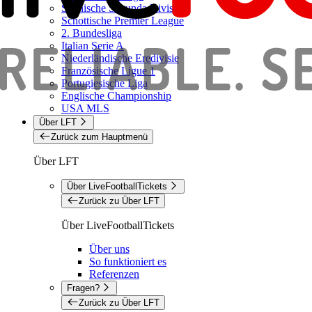
Spanische Segunda Division
Schottische Premier League
2. Bundesliga
Italian Serie A
Niederländische Eredivisie
Französische Ligue 1
Portugiesische Liga
Englische Championship
USA MLS
Über LFT
Zurück zum Hauptmenü
Über LFT
Über LiveFootballTickets
Zurück zu Über LFT
Über LiveFootballTickets
Über uns
So funktioniert es
Referenzen
Fragen?
Zurück zu Über LFT