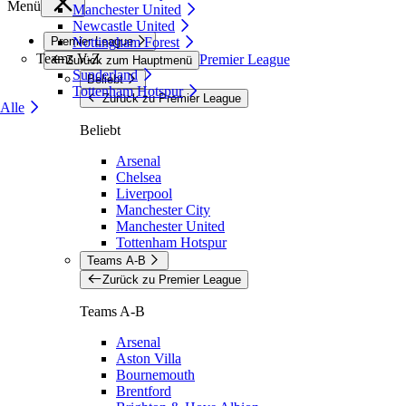
Menü
Manchester United
Newcastle United
Premier League
Nottingham Forest
Teams V-Z
Premier League
Zurück zum Hauptmenü
Sunderland
Beliebt
Tottenham Hotspur
Zurück zu Premier League
Alle
Beliebt
Arsenal
Chelsea
Liverpool
Manchester City
Manchester United
Tottenham Hotspur
Teams A-B
Zurück zu Premier League
Teams A-B
Arsenal
Aston Villa
Bournemouth
Brentford