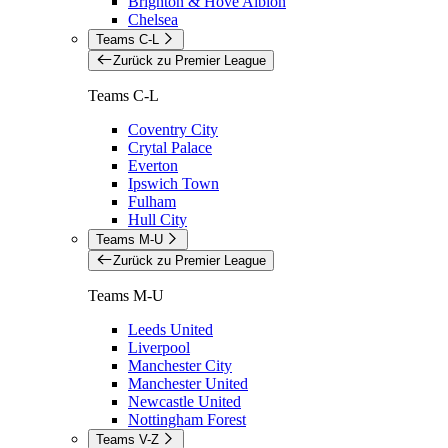
Brighton & Hove Albion
Chelsea
Teams C-L
Zurück zu Premier League
Teams C-L
Coventry City
Crytal Palace
Everton
Ipswich Town
Fulham
Hull City
Teams M-U
Zurück zu Premier League
Teams M-U
Leeds United
Liverpool
Manchester City
Manchester United
Newcastle United
Nottingham Forest
Teams V-Z