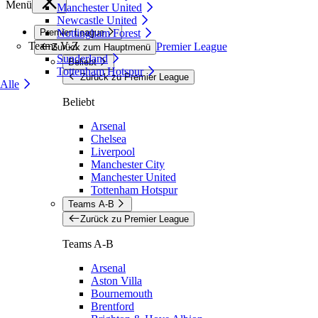
Menü
Manchester United
Newcastle United
Premier League
Nottingham Forest
Teams V-Z
Premier League
Zurück zum Hauptmenü
Sunderland
Beliebt
Tottenham Hotspur
Zurück zu Premier League
Alle
Beliebt
Arsenal
Chelsea
Liverpool
Manchester City
Manchester United
Tottenham Hotspur
Teams A-B
Zurück zu Premier League
Teams A-B
Arsenal
Aston Villa
Bournemouth
Brentford