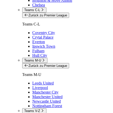
Brighton & Hove Albion
Chelsea
Teams C-L
Zurück zu Premier League
Teams C-L
Coventry City
Crytal Palace
Everton
Ipswich Town
Fulham
Hull City
Teams M-U
Zurück zu Premier League
Teams M-U
Leeds United
Liverpool
Manchester City
Manchester United
Newcastle United
Nottingham Forest
Teams V-Z