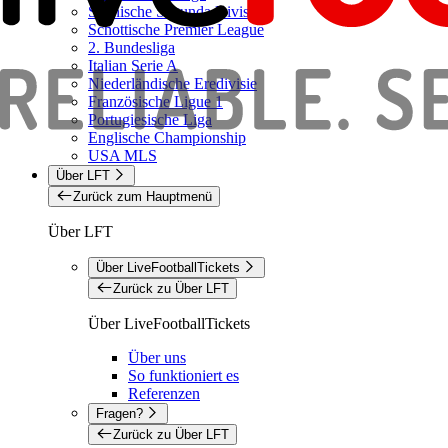
Spanische Segunda Division
Schottische Premier League
2. Bundesliga
Italian Serie A
Niederländische Eredivisie
Französische Ligue 1
Portugiesische Liga
Englische Championship
USA MLS
Über LFT
Zurück zum Hauptmenü
Über LFT
Über LiveFootballTickets
Zurück zu Über LFT
Über LiveFootballTickets
Über uns
So funktioniert es
Referenzen
Fragen?
Zurück zu Über LFT