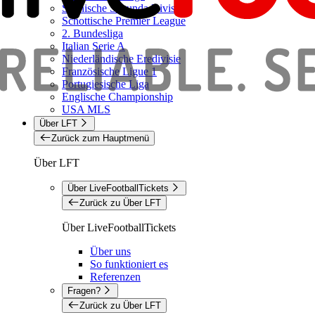
Spanische Segunda Division
Schottische Premier League
2. Bundesliga
Italian Serie A
Niederländische Eredivisie
Französische Ligue 1
Portugiesische Liga
Englische Championship
USA MLS
Über LFT
Zurück zum Hauptmenü
Über LFT
Über LiveFootballTickets
Zurück zu Über LFT
Über LiveFootballTickets
Über uns
So funktioniert es
Referenzen
Fragen?
Zurück zu Über LFT