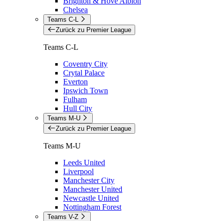
Brighton & Hove Albion
Chelsea
Teams C-L
Zurück zu Premier League
Teams C-L
Coventry City
Crytal Palace
Everton
Ipswich Town
Fulham
Hull City
Teams M-U
Zurück zu Premier League
Teams M-U
Leeds United
Liverpool
Manchester City
Manchester United
Newcastle United
Nottingham Forest
Teams V-Z