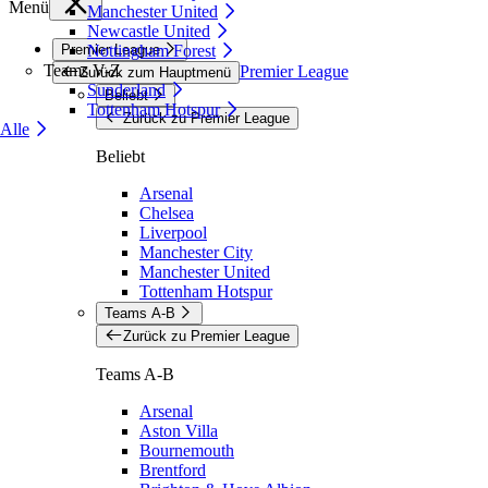
Menü
Manchester United
Newcastle United
Premier League
Nottingham Forest
Teams V-Z
Premier League
Zurück zum Hauptmenü
Sunderland
Beliebt
Tottenham Hotspur
Zurück zu Premier League
Alle
Beliebt
Arsenal
Chelsea
Liverpool
Manchester City
Manchester United
Tottenham Hotspur
Teams A-B
Zurück zu Premier League
Teams A-B
Arsenal
Aston Villa
Bournemouth
Brentford