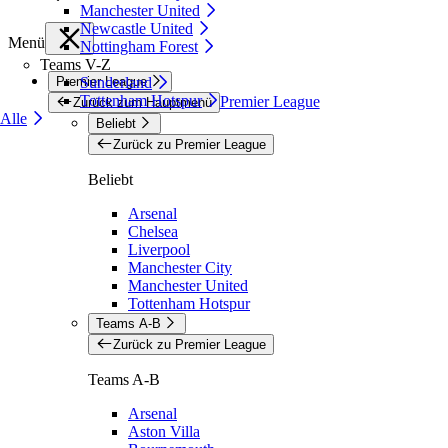
Manchester United
Newcastle United
Menü
Nottingham Forest
Teams V-Z
Premier League
Sunderland
Tottenham Hotspur
Premier League
Zurück zum Hauptmenü
Alle
Beliebt
Zurück zu Premier League
Beliebt
Arsenal
Chelsea
Liverpool
Manchester City
Manchester United
Tottenham Hotspur
Teams A-B
Zurück zu Premier League
Teams A-B
Arsenal
Aston Villa