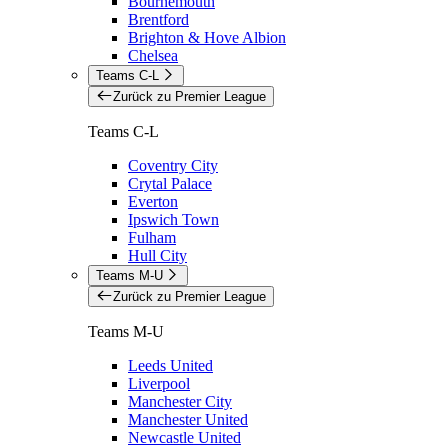
Bournemouth
Brentford
Brighton & Hove Albion
Chelsea
Teams C-L
Zurück zu Premier League
Teams C-L
Coventry City
Crytal Palace
Everton
Ipswich Town
Fulham
Hull City
Teams M-U
Zurück zu Premier League
Teams M-U
Leeds United
Liverpool
Manchester City
Manchester United
Newcastle United