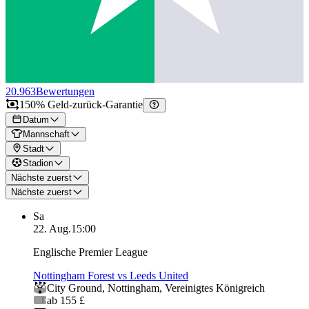
20.963
Bewertungen
150% Geld-zurück-Garantie
Datum
Mannschaft
Stadt
Stadion
Nächste zuerst
Nächste zuerst
Sa
22. Aug.
15:00
Englische Premier League
Nottingham Forest vs Leeds United
City Ground
,
Nottingham
,
Vereinigtes Königreich
ab 155 £