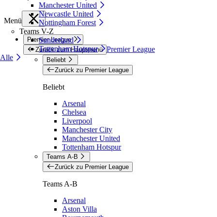
Manchester United
Newcastle United
Menü
Nottingham Forest
Teams V-Z
Premier League
Sunderland
Tottenham Hotspur
Premier League
Zurück zum Hauptmenü
Alle
Beliebt
Zurück zu Premier League
Beliebt
Arsenal
Chelsea
Liverpool
Manchester City
Manchester United
Tottenham Hotspur
Teams A-B
Zurück zu Premier League
Teams A-B
Arsenal
Aston Villa