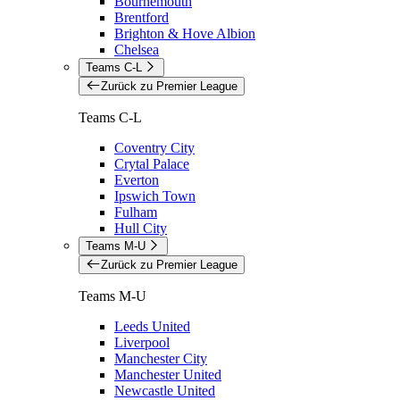
Bournemouth
Brentford
Brighton & Hove Albion
Chelsea
Teams C-L
Zurück zu Premier League
Teams C-L
Coventry City
Crytal Palace
Everton
Ipswich Town
Fulham
Hull City
Teams M-U
Zurück zu Premier League
Teams M-U
Leeds United
Liverpool
Manchester City
Manchester United
Newcastle United