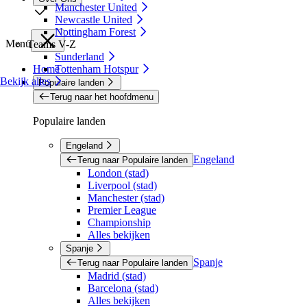
Manchester United
Newcastle United
Nottingham Forest
Menu
Teams V-Z
Sunderland
Home
Tottenham Hotspur
Bekijk alles
Populaire landen
Terug naar het hoofdmenu
Populaire landen
Engeland
Engeland
Terug naar Populaire landen
London (stad)
Liverpool (stad)
Manchester (stad)
Premier League
Championship
Alles bekijken
Spanje
Spanje
Terug naar Populaire landen
Madrid (stad)
Barcelona (stad)
Alles bekijken