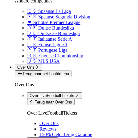
Andere competities
🇪🇸 Spaanse La Liga
🇪🇸 Spaanse Segunda Division
🏴󠁧󠁢󠁳󠁣󠁴󠁿 Schotse Premier League
🇩🇪 Duitse Bundesliga
🇩🇪 Duitse 2e Bundesliga
🇮🇹 Italiaanse Serie A
🇫🇷 Franse Ligue 1
🇵🇹 Portugese Liga
🇬🇧 Engelse Championship
🇺🇸 MLS USA
Over Ons
Terug naar het hoofdmenu
Over Ons
Over LiveFootballTickets
Terug naar Over Ons
Over LiveFootballTickets
Over Ons
Reviews
150% Geld Terug Garantie