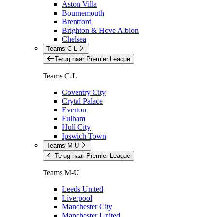
Aston Villa
Bournemouth
Brentford
Brighton & Hove Albion
Chelsea
Teams C-L
Terug naar Premier League
Teams C-L
Coventry City
Crytal Palace
Everton
Fulham
Hull City
Ipswich Town
Teams M-U
Terug naar Premier League
Teams M-U
Leeds United
Liverpool
Manchester City
Manchester United