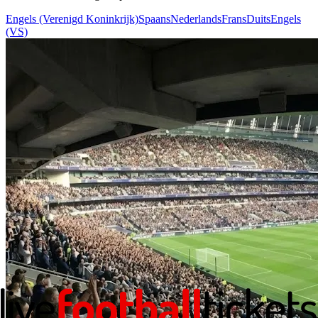
Engels (Verenigd Koninkrijk)
Spaans
Nederlands
Frans
Duits
Engels
(VS)