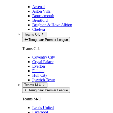
Arsenal
Aston Villa
Bournemouth
Brentford
Brighton & Hove Albion
Chelsea
Teams C-L
Terug naar Premier League
Teams C-L
Coventry City
Crytal Palace
Everton
Fulham
Hull City
Ipswich Town
Teams M-U
Terug naar Premier League
Teams M-U
Leeds United
Liverpool