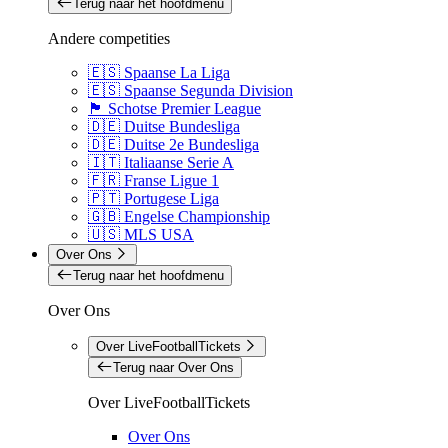
Terug naar het hoofdmenu
Andere competities
🇪🇸 Spaanse La Liga
🇪🇸 Spaanse Segunda Division
🏴󠁧󠁢󠁳󠁣󠁴󠁿 Schotse Premier League
🇩🇪 Duitse Bundesliga
🇩🇪 Duitse 2e Bundesliga
🇮🇹 Italiaanse Serie A
🇫🇷 Franse Ligue 1
🇵🇹 Portugese Liga
🇬🇧 Engelse Championship
🇺🇸 MLS USA
Over Ons
Terug naar het hoofdmenu
Over Ons
Over LiveFootballTickets
Terug naar Over Ons
Over LiveFootballTickets
Over Ons