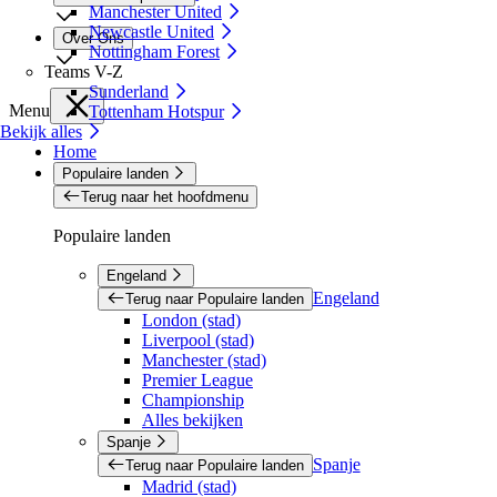
Manchester United
Newcastle United
Over Ons
Nottingham Forest
Teams V-Z
Sunderland
Menu
Tottenham Hotspur
Bekijk alles
Home
Populaire landen
Terug naar het hoofdmenu
Populaire landen
Engeland
Engeland
Terug naar Populaire landen
London (stad)
Liverpool (stad)
Manchester (stad)
Premier League
Championship
Alles bekijken
Spanje
Spanje
Terug naar Populaire landen
Madrid (stad)