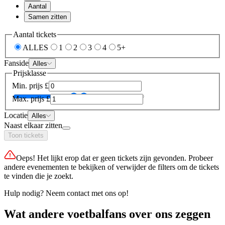
Aantal
Samen zitten
Aantal tickets
ALLES
1
2
3
4
5+
Fanside
Alles
Prijsklasse
Min. prijs
£
Max. prijs
£
Locatie
Alles
Naast elkaar zitten
Toon tickets
Oeps! Het lijkt erop dat er geen tickets zijn gevonden. Probeer
andere evenementen te bekijken of verwijder de filters om de tickets
te vinden die je zoekt.
Hulp nodig? Neem contact met ons op!
Wat andere voetbalfans over ons zeggen