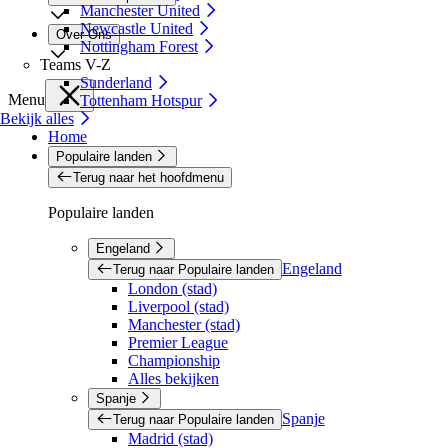
Manchester United
Newcastle United
Over Ons
Nottingham Forest
Teams V-Z
Sunderland
Menu
Tottenham Hotspur
Bekijk alles
Home
Populaire landen
Terug naar het hoofdmenu
Populaire landen
Engeland
Engeland
Terug naar Populaire landen
London (stad)
Liverpool (stad)
Manchester (stad)
Premier League
Championship
Alles bekijken
Spanje
Spanje
Terug naar Populaire landen
Madrid (stad)