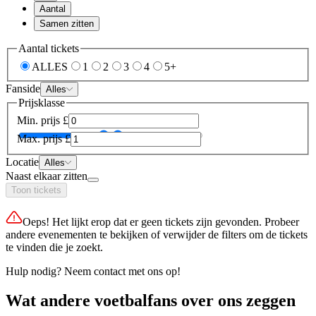
Aantal
Samen zitten
Aantal tickets
ALLES
1
2
3
4
5+
Fanside
Alles
Prijsklasse
Min. prijs
£
Max. prijs
£
Locatie
Alles
Naast elkaar zitten
Toon tickets
Oeps! Het lijkt erop dat er geen tickets zijn gevonden. Probeer
andere evenementen te bekijken of verwijder de filters om de tickets
te vinden die je zoekt.
Hulp nodig? Neem contact met ons op!
Wat andere voetbalfans over ons zeggen