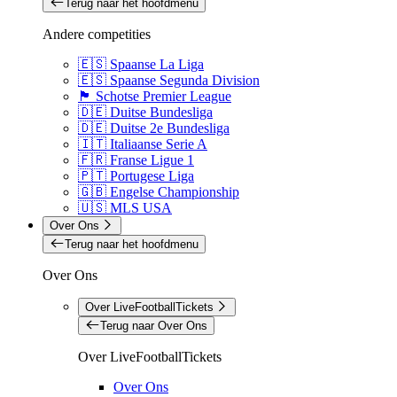
Terug naar het hoofdmenu
Andere competities
🇪🇸 Spaanse La Liga
🇪🇸 Spaanse Segunda Division
🏴󠁧󠁢󠁳󠁣󠁴󠁿 Schotse Premier League
🇩🇪 Duitse Bundesliga
🇩🇪 Duitse 2e Bundesliga
🇮🇹 Italiaanse Serie A
🇫🇷 Franse Ligue 1
🇵🇹 Portugese Liga
🇬🇧 Engelse Championship
🇺🇸 MLS USA
Over Ons
Terug naar het hoofdmenu
Over Ons
Over LiveFootballTickets
Terug naar Over Ons
Over LiveFootballTickets
Over Ons