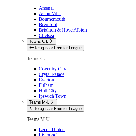
Arsenal
Aston Villa
Bournemouth
Brentford
Brighton & Hove Albion
Chelsea
Teams C-L
Terug naar Premier League
Teams C-L
Coventry City
Crytal Palace
Everton
Fulham
Hull City
Ipswich Town
Teams M-U
Terug naar Premier League
Teams M-U
Leeds United
Liverpool