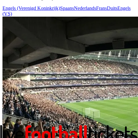
Engels (Verenigd Koninkrijk)
Spaans
Nederlands
Frans
Duits
Engels
(VS)