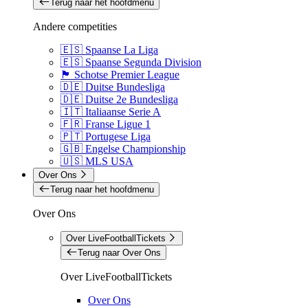
Terug naar het hoofdmenu
Andere competities
🇪🇸 Spaanse La Liga
🇪🇸 Spaanse Segunda Division
🏴󠁧󠁢󠁳󠁣󠁴󠁿 Schotse Premier League
🇩🇪 Duitse Bundesliga
🇩🇪 Duitse 2e Bundesliga
🇮🇹 Italiaanse Serie A
🇫🇷 Franse Ligue 1
🇵🇹 Portugese Liga
🇬🇧 Engelse Championship
🇺🇸 MLS USA
Over Ons
Terug naar het hoofdmenu
Over Ons
Over LiveFootballTickets
Terug naar Over Ons
Over LiveFootballTickets
Over Ons