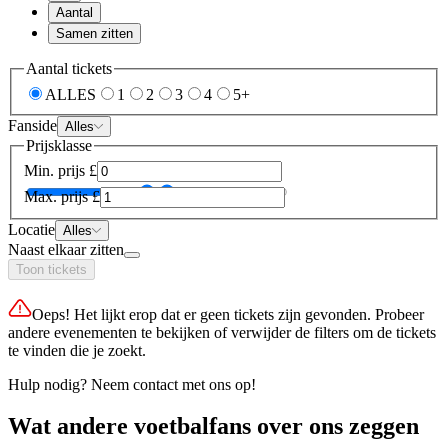
Aantal
Samen zitten
Aantal tickets
ALLES
1
2
3
4
5+
Fanside
Alles
Prijsklasse
Min. prijs
£
Max. prijs
£
Locatie
Alles
Naast elkaar zitten
Toon tickets
Oeps! Het lijkt erop dat er geen tickets zijn gevonden. Probeer
andere evenementen te bekijken of verwijder de filters om de tickets
te vinden die je zoekt.
Hulp nodig? Neem contact met ons op!
Wat andere voetbalfans over ons zeggen