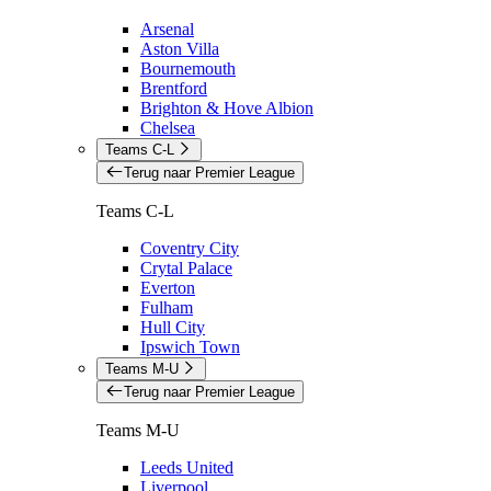
Arsenal
Aston Villa
Bournemouth
Brentford
Brighton & Hove Albion
Chelsea
Teams C-L
Terug naar Premier League
Teams C-L
Coventry City
Crytal Palace
Everton
Fulham
Hull City
Ipswich Town
Teams M-U
Terug naar Premier League
Teams M-U
Leeds United
Liverpool