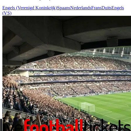
Engels (Verenigd Koninkrijk)
Spaans
Nederlands
Frans
Duits
Engels
(VS)