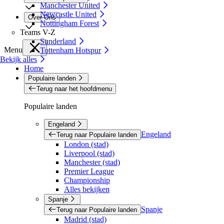
Manchester United
Newcastle United
Over Ons
Nottingham Forest
Teams V-Z
Sunderland
Menu
Tottenham Hotspur
Bekijk alles
Home
Populaire landen
Terug naar het hoofdmenu
Populaire landen
Engeland
Engeland
Terug naar Populaire landen
London (stad)
Liverpool (stad)
Manchester (stad)
Premier League
Championship
Alles bekijken
Spanje
Spanje
Terug naar Populaire landen
Madrid (stad)