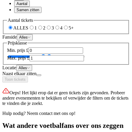
Aantal
Samen zitten
Aantal tickets
ALLES
1
2
3
4
5+
Fanside
Alles
Prijsklasse
Min. prijs
£
Max. prijs
£
Locatie
Alles
Naast elkaar zitten
Toon tickets
Oeps! Het lijkt erop dat er geen tickets zijn gevonden. Probeer
andere evenementen te bekijken of verwijder de filters om de tickets
te vinden die je zoekt.
Hulp nodig? Neem contact met ons op!
Wat andere voetbalfans over ons zeggen