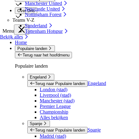
Manchester United
Newcastle United
Over Ons
Nottingham Forest
Teams V-Z
Sunderland
Menu
Tottenham Hotspur
Bekijk alles
Home
Populaire landen
Terug naar het hoofdmenu
Populaire landen
Engeland
Engeland
Terug naar Populaire landen
London (stad)
Liverpool (stad)
Manchester (stad)
Premier League
Championship
Alles bekijken
Spanje
Spanje
Terug naar Populaire landen
Madrid (stad)