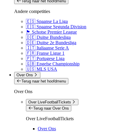
Terug naar het hoofdmenu
Andere competities
🇪🇸 Spaanse La Liga
🇪🇸 Spaanse Segunda Division
🏴󠁧󠁢󠁳󠁣󠁴󠁿 Schotse Premier League
🇩🇪 Duitse Bundesliga
🇩🇪 Duitse 2e Bundesliga
🇮🇹 Italiaanse Serie A
🇫🇷 Franse Ligue 1
🇵🇹 Portugese Liga
🇬🇧 Engelse Championship
🇺🇸 MLS USA
Over Ons
Terug naar het hoofdmenu
Over Ons
Over LiveFootballTickets
Terug naar Over Ons
Over LiveFootballTickets
Over Ons