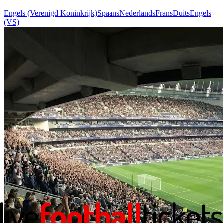
Engels (Verenigd Koninkrijk)
Spaans
Nederlands
Frans
Duits
Engels
(VS)