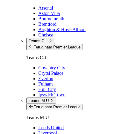
Arsenal
Aston Villa
Bournemouth
Brentford
Brighton & Hove Albion
Chelsea
Teams C-L
Terug naar Premier League
Teams C-L
Coventry City
Crytal Palace
Everton
Fulham
Hull City
Ipswich Town
Teams M-U
Terug naar Premier League
Teams M-U
Leeds United
Liverpool