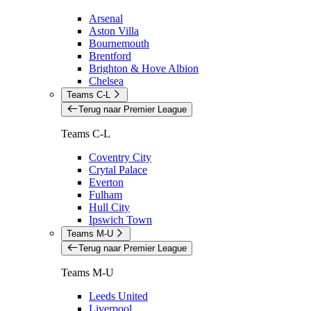
Arsenal
Aston Villa
Bournemouth
Brentford
Brighton & Hove Albion
Chelsea
Teams C-L
Terug naar Premier League
Teams C-L
Coventry City
Crytal Palace
Everton
Fulham
Hull City
Ipswich Town
Teams M-U
Terug naar Premier League
Teams M-U
Leeds United
Liverpool