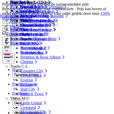
Engeland
Populair
Ajax
Engelse Cups
🇪🇸 Spaanse La Liga
Over LiveFootballTickets
Prijzen kunnen hoger zijn dan de oorspronkelijke prijs
PSV
🇪🇸 Spaanse Segunda Division
London (stad)
Arsenal
FA Cup
Over Ons
Betrouwbare marktplaats voor voetbaltickets · Prijs kan boven of
Feyenoord
🏴󠁧󠁢󠁳󠁣󠁴󠁿 Schotse Premier League
Liverpool (stad)
Chelsea
EFL Cup
Reviews
onder nominale waarde liggen · Elke order gedekt door onze
150%
Bekijk alles
Europese Cups
🇩🇪 Duitse Bundesliga
Manchester (stad)
Liverpool
150% Geld Terug Garantie
geld-terug-garantie
.
🇩🇪 Duitse 2e Bundesliga
Hulp nodig?
Premier League
Manchester City
Champions League
🇮🇹 Italiaanse Serie A
Championship
Manchester United
Europa League
Contact
Menu
Spanje
🇫🇷 Franse Ligue 1
Tottenham Hotspur
Conference League
FAQ
Tickets volgen
Teams A-B
🇵🇹 Portugese Liga
Madrid (stad)
Super Cup
Hoe Het Werkt
£
Internationale cups
🇬🇧 Engelse Championship
Barcelona (stad)
Arsenal
Duitsland
🇺🇸 MLS USA
Aston Villa
EK 2028
gbp
Bundesliga
Bournemouth
Nations League
2e Bundesliga
Brentford
Copa America
nl
Brighton & Hove Albion
Chelsea
Teams C-L
Home
Coventry City
Populaire landen
Crytal Palace
Everton
Premier League
Fulham
Hull City
Eredivisie
Ipswich Town
Teams M-U
Leeds United
Cups
Liverpool
Manchester City
Andere competities