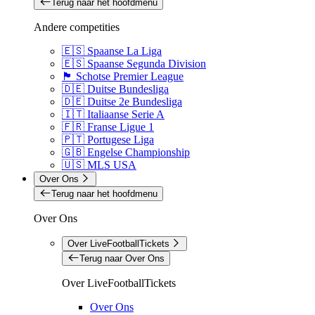
Terug naar het hoofdmenu
Andere competities
🇪🇸 Spaanse La Liga
🇪🇸 Spaanse Segunda Division
🏴󠁧󠁢󠁳󠁣󠁴󠁿 Schotse Premier League
🇩🇪 Duitse Bundesliga
🇩🇪 Duitse 2e Bundesliga
🇮🇹 Italiaanse Serie A
🇫🇷 Franse Ligue 1
🇵🇹 Portugese Liga
🇬🇧 Engelse Championship
🇺🇸 MLS USA
Over Ons
Terug naar het hoofdmenu
Over Ons
Over LiveFootballTickets
Terug naar Over Ons
Over LiveFootballTickets
Over Ons