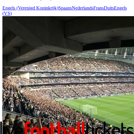
Engels (Verenigd Koninkrijk)
Spaans
Nederlands
Frans
Duits
Engels
(VS)