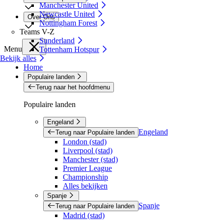
Manchester United
Newcastle United
Over Ons
Nottingham Forest
Teams V-Z
Sunderland
Menu
Tottenham Hotspur
Bekijk alles
Home
Populaire landen
Terug naar het hoofdmenu
Populaire landen
Engeland
Engeland
Terug naar Populaire landen
London (stad)
Liverpool (stad)
Manchester (stad)
Premier League
Championship
Alles bekijken
Spanje
Spanje
Terug naar Populaire landen
Madrid (stad)