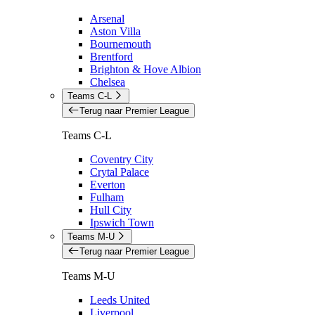
Arsenal
Aston Villa
Bournemouth
Brentford
Brighton & Hove Albion
Chelsea
Teams C-L
Terug naar Premier League
Teams C-L
Coventry City
Crytal Palace
Everton
Fulham
Hull City
Ipswich Town
Teams M-U
Terug naar Premier League
Teams M-U
Leeds United
Liverpool