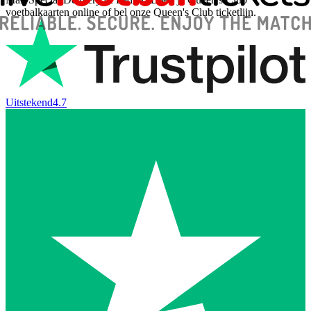
voetbalkaarten online of bel onze Queen's Club ticketlijn.
Uitstekend
4.7