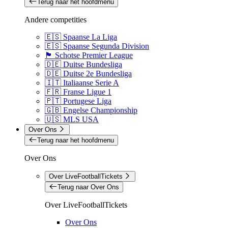
Terug naar het hoofdmenu
Andere competities
🇪🇸 Spaanse La Liga
🇪🇸 Spaanse Segunda Division
🏴󠁧󠁢󠁳󠁣󠁴󠁿 Schotse Premier League
🇩🇪 Duitse Bundesliga
🇩🇪 Duitse 2e Bundesliga
🇮🇹 Italiaanse Serie A
🇫🇷 Franse Ligue 1
🇵🇹 Portugese Liga
🇬🇧 Engelse Championship
🇺🇸 MLS USA
Over Ons
Terug naar het hoofdmenu
Over Ons
Over LiveFootballTickets
Terug naar Over Ons
Over LiveFootballTickets
Over Ons