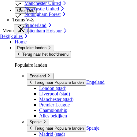
Manchester United
Newcastle United
Over Ons
Nottingham Forest
Teams V-Z
Sunderland
Menu
Tottenham Hotspur
Bekijk alles
Home
Populaire landen
Terug naar het hoofdmenu
Populaire landen
Engeland
Engeland
Terug naar Populaire landen
London (stad)
Liverpool (stad)
Manchester (stad)
Premier League
Championship
Alles bekijken
Spanje
Spanje
Terug naar Populaire landen
Madrid (stad)