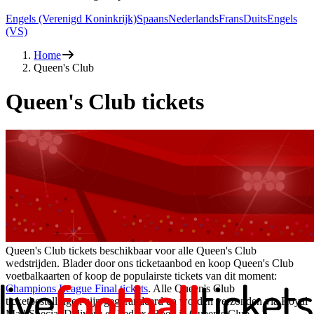
Engels (Verenigd Koninkrijk)
Spaans
Nederlands
Frans
Duits
Engels
(VS)
Home
Queen's Club
Queen's Club tickets
Queen's Club tickets beschikbaar voor alle Queen's Club
wedstrijden. Blader door ons ticketaanbod en koop Queen's Club
voetbalkaarten of koop de populairste tickets van dit moment:
Champions League Final tickets
. Alle Queen's Club
ticketbestellingen zijn gegarandeerd en worden verzonden via Royal
Mail Special Delivery of FedEx. Boek je Queen's Club