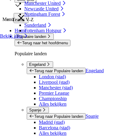
Manchester United
Newcastle United
Nottingham Forest
Menu
Teams V-Z
Sunderland
Home
Tottenham Hotspur
Bekijk alles
Populaire landen
Terug naar het hoofdmenu
Populaire landen
Engeland
Engeland
Terug naar Populaire landen
London (stad)
Liverpool (stad)
Manchester (stad)
Premier League
Championship
Alles bekijken
Spanje
Spanje
Terug naar Populaire landen
Madrid (stad)
Barcelona (stad)
Alles bekijken