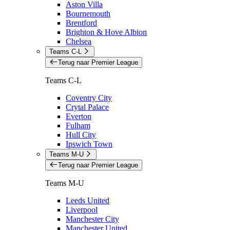
Aston Villa
Bournemouth
Brentford
Brighton & Hove Albion
Chelsea
Teams C-L
Terug naar Premier League
Teams C-L
Coventry City
Crytal Palace
Everton
Fulham
Hull City
Ipswich Town
Teams M-U
Terug naar Premier League
Teams M-U
Leeds United
Liverpool
Manchester City
Manchester United