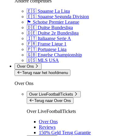
Andere competities
🇪🇸 Spaanse La Liga
🇪🇸 Spaanse Segunda Division
🏴󠁧󠁢󠁳󠁣󠁴󠁿 Schotse Premier League
🇩🇪 Duitse Bundesliga
🇩🇪 Duitse 2e Bundesliga
🇮🇹 Italiaanse Serie A
🇫🇷 Franse Ligue 1
🇵🇹 Portugese Liga
🇬🇧 Engelse Championship
🇺🇸 MLS USA
Over Ons
Terug naar het hoofdmenu
Over Ons
Over LiveFootballTickets
Terug naar Over Ons
Over LiveFootballTickets
Over Ons
Reviews
150% Geld Terug Garantie