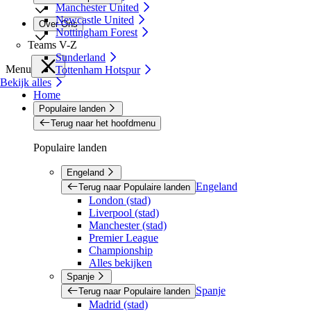
Manchester United
Newcastle United
Over Ons
Nottingham Forest
Teams V-Z
Sunderland
Menu
Tottenham Hotspur
Bekijk alles
Home
Populaire landen
Terug naar het hoofdmenu
Populaire landen
Engeland
Engeland
Terug naar Populaire landen
London (stad)
Liverpool (stad)
Manchester (stad)
Premier League
Championship
Alles bekijken
Spanje
Spanje
Terug naar Populaire landen
Madrid (stad)