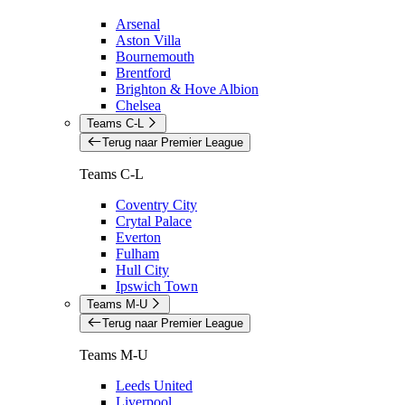
Arsenal
Aston Villa
Bournemouth
Brentford
Brighton & Hove Albion
Chelsea
Teams C-L
Terug naar Premier League
Teams C-L
Coventry City
Crytal Palace
Everton
Fulham
Hull City
Ipswich Town
Teams M-U
Terug naar Premier League
Teams M-U
Leeds United
Liverpool