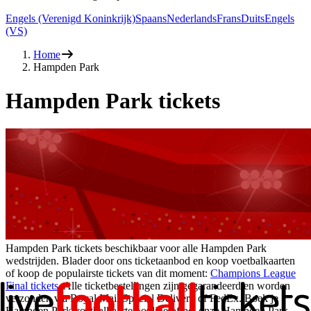
Engels (Verenigd Koninkrijk)
Spaans
Nederlands
Frans
Duits
Engels
(VS)
Home
Hampden Park
Hampden Park tickets
Hampden Park tickets beschikbaar voor alle Hampden Park
wedstrijden. Blader door ons ticketaanbod en koop voetbalkaarten
of koop de populairste tickets van dit moment:
Champions League
Final tickets
. Alle ticketbestellingen zijn gegarandeerd en worden
verzonden via Royal Mail Special Delivery of FedEx. Boek je
Hampden Park voetbalkaarten online of bel onze Hampden Park