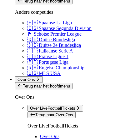
Terug naar het hoofdmenu
Andere competities
🇪🇸 Spaanse La Liga
🇪🇸 Spaanse Segunda Division
🏴󠁧󠁢󠁳󠁣󠁴󠁿 Schotse Premier League
🇩🇪 Duitse Bundesliga
🇩🇪 Duitse 2e Bundesliga
🇮🇹 Italiaanse Serie A
🇫🇷 Franse Ligue 1
🇵🇹 Portugese Liga
🇬🇧 Engelse Championship
🇺🇸 MLS USA
Over Ons
Terug naar het hoofdmenu
Over Ons
Over LiveFootballTickets
Terug naar Over Ons
Over LiveFootballTickets
Over Ons