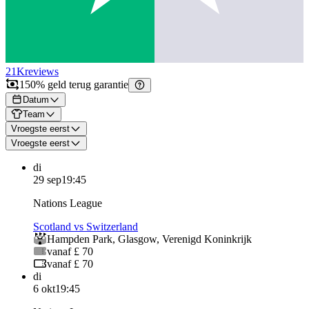
21K
reviews
150% geld terug garantie
Datum
Team
Vroegste eerst
Vroegste eerst
di
29 sep
19:45
Nations League
Scotland vs Switzerland
Hampden Park
,
Glasgow
,
Verenigd Koninkrijk
vanaf £ 70
vanaf £ 70
di
6 okt
19:45