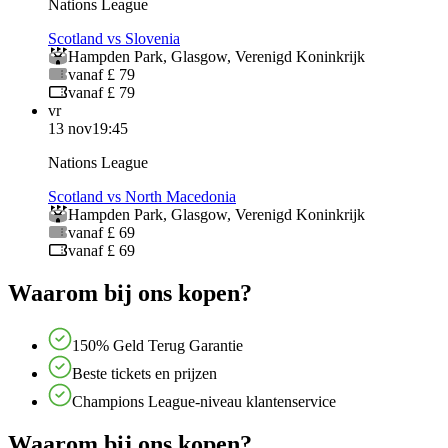
Nations League
Scotland vs Slovenia
Hampden Park
,
Glasgow
,
Verenigd Koninkrijk
vanaf £ 79
vanaf £ 79
vr
13 nov
19:45
Nations League
Scotland vs North Macedonia
Hampden Park
,
Glasgow
,
Verenigd Koninkrijk
vanaf £ 69
vanaf £ 69
Waarom bij ons kopen?
150% Geld Terug Garantie
Beste tickets en prijzen
Champions League-niveau klantenservice
Waarom bij ons kopen?