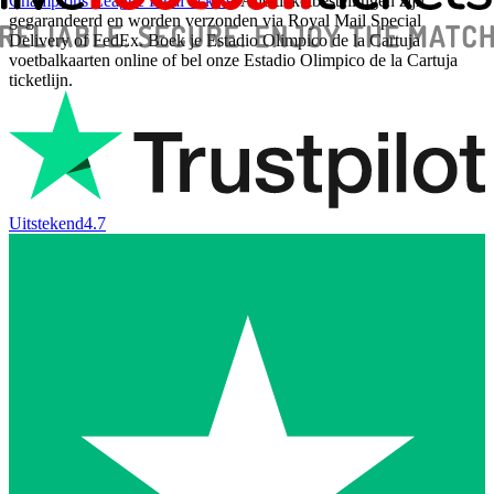
Champions League Final tickets
. Alle ticketbestellingen zijn
gegarandeerd en worden verzonden via Royal Mail Special
Delivery of FedEx. Boek je Estadio Olimpico de la Cartuja
voetbalkaarten online of bel onze Estadio Olimpico de la Cartuja
ticketlijn.
Uitstekend
4.7