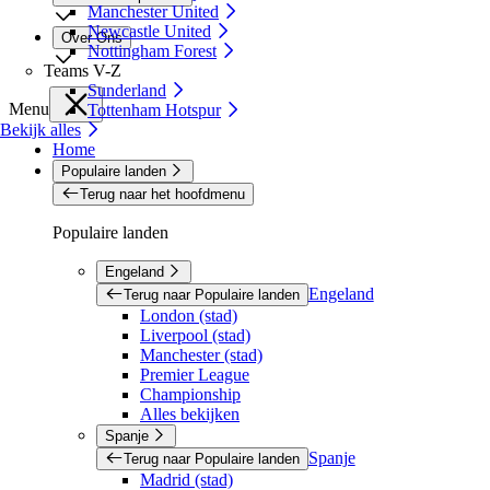
Manchester United
Newcastle United
Over Ons
Nottingham Forest
Teams V-Z
Sunderland
Menu
Tottenham Hotspur
Bekijk alles
Home
Populaire landen
Terug naar het hoofdmenu
Populaire landen
Engeland
Engeland
Terug naar Populaire landen
London (stad)
Liverpool (stad)
Manchester (stad)
Premier League
Championship
Alles bekijken
Spanje
Spanje
Terug naar Populaire landen
Madrid (stad)