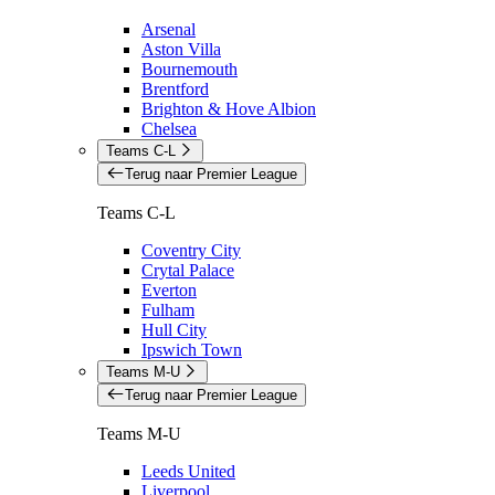
Arsenal
Aston Villa
Bournemouth
Brentford
Brighton & Hove Albion
Chelsea
Teams C-L
Terug naar Premier League
Teams C-L
Coventry City
Crytal Palace
Everton
Fulham
Hull City
Ipswich Town
Teams M-U
Terug naar Premier League
Teams M-U
Leeds United
Liverpool