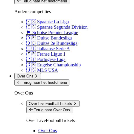
Terug naar het hoofdmenu
Andere competities
🇪🇸 Spaanse La Liga
🇪🇸 Spaanse Segunda Division
🏴󠁧󠁢󠁳󠁣󠁴󠁿 Schotse Premier League
🇩🇪 Duitse Bundesliga
🇩🇪 Duitse 2e Bundesliga
🇮🇹 Italiaanse Serie A
🇫🇷 Franse Ligue 1
🇵🇹 Portugese Liga
🇬🇧 Engelse Championship
🇺🇸 MLS USA
Over Ons
Terug naar het hoofdmenu
Over Ons
Over LiveFootballTickets
Terug naar Over Ons
Over LiveFootballTickets
Over Ons