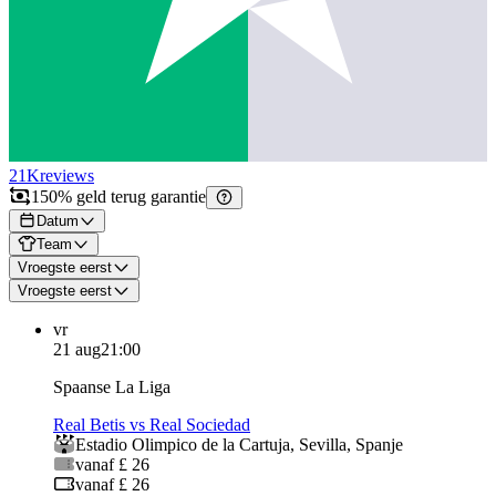
21K
reviews
150% geld terug garantie
Datum
Team
Vroegste eerst
Vroegste eerst
vr
21 aug
21:00
Spaanse La Liga
Real Betis vs Real Sociedad
Estadio Olimpico de la Cartuja
,
Sevilla
,
Spanje
vanaf £ 26
vanaf £ 26