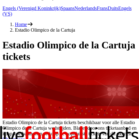
Engels (Verenigd Koninkrijk)
Spaans
Nederlands
Frans
Duits
Engels
(VS)
Home
Estadio Olimpico de la Cartuja
Estadio Olimpico de la Cartuja
tickets
Estadio Olimpico de la Cartuja tickets beschikbaar voor alle Estadio
Olimpico de la Cartuja wedstrijden. Blader door ons ticketaanbod en
koop voetbalkaarten of koop de populairste tickets van dit moment: