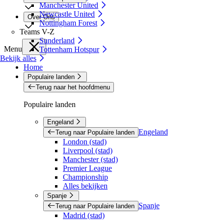
Manchester United
Newcastle United
Over Ons
Nottingham Forest
Teams V-Z
Sunderland
Menu
Tottenham Hotspur
Bekijk alles
Home
Populaire landen
Terug naar het hoofdmenu
Populaire landen
Engeland
Engeland
Terug naar Populaire landen
London (stad)
Liverpool (stad)
Manchester (stad)
Premier League
Championship
Alles bekijken
Spanje
Spanje
Terug naar Populaire landen
Madrid (stad)