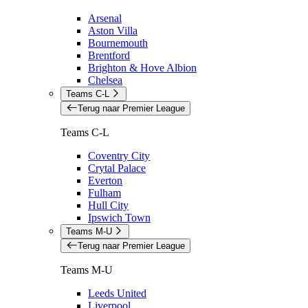
Arsenal
Aston Villa
Bournemouth
Brentford
Brighton & Hove Albion
Chelsea
Teams C-L
Terug naar Premier League
Teams C-L
Coventry City
Crytal Palace
Everton
Fulham
Hull City
Ipswich Town
Teams M-U
Terug naar Premier League
Teams M-U
Leeds United
Liverpool