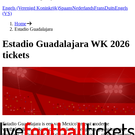
Engels (Verenigd Koninkrijk)
Spaans
Nederlands
Frans
Duits
Engels
(VS)
Home
Estadio Guadalajara
Estadio Guadalajara WK 2026
tickets
Estadio Guadalajara is een van Mexico's meest moderne
voetbalstadions, bekend om zijn slanke design en gepassioneerde
thuisfans. Gelegen in Guadalajara, is het stadion — officieel bekend