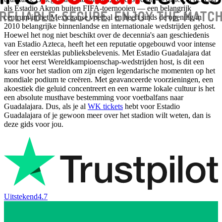
als Estadio Akron buiten FIFA-toernooien — een belangrijk
centrum in het Mexicaanse voetbal en heeft sinds de opening in
2010 belangrijke binnenlandse en internationale wedstrijden gehost.
Hoewel het nog niet beschikt over de decennia's aan geschiedenis
van Estadio Azteca, heeft het een reputatie opgebouwd voor intense
sfeer en eersteklas publieksbelevenis. Met Estadio Guadalajara dat
voor het eerst Wereldkampioenschap-wedstrijden host, is dit een
kans voor het stadion om zijn eigen legendarische momenten op het
mondiale podium te creëren. Met geavanceerde voorzieningen, een
akoestiek die geluid concentreert en een warme lokale cultuur is het
een absolute musthave bestemming voor voetbalfans naar
Guadalajara. Dus, als je al
WK tickets
hebt voor Estadio
Guadalajara of je gewoon meer over het stadion wilt weten, dan is
deze gids voor jou.
Uitstekend
4.7