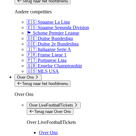
Terug naar het hoofdmenu
Andere competities
🇪🇸 Spaanse La Liga
🇪🇸 Spaanse Segunda Division
🏴󠁧󠁢󠁳󠁣󠁴󠁿 Schotse Premier League
🇩🇪 Duitse Bundesliga
🇩🇪 Duitse 2e Bundesliga
🇮🇹 Italiaanse Serie A
🇫🇷 Franse Ligue 1
🇵🇹 Portugese Liga
🇬🇧 Engelse Championship
🇺🇸 MLS USA
Over Ons
Terug naar het hoofdmenu
Over Ons
Over LiveFootballTickets
Terug naar Over Ons
Over LiveFootballTickets
Over Ons