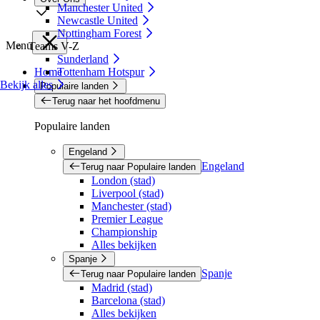
Manchester United
Newcastle United
Nottingham Forest
Menu
Teams V-Z
Sunderland
Home
Tottenham Hotspur
Bekijk alles
Populaire landen
Terug naar het hoofdmenu
Populaire landen
Engeland
Engeland
Terug naar Populaire landen
London (stad)
Liverpool (stad)
Manchester (stad)
Premier League
Championship
Alles bekijken
Spanje
Spanje
Terug naar Populaire landen
Madrid (stad)
Barcelona (stad)
Alles bekijken