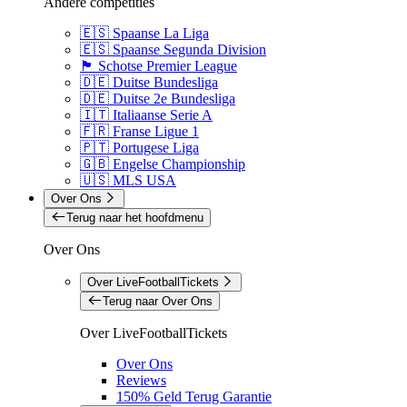
Andere competities
🇪🇸 Spaanse La Liga
🇪🇸 Spaanse Segunda Division
🏴󠁧󠁢󠁳󠁣󠁴󠁿 Schotse Premier League
🇩🇪 Duitse Bundesliga
🇩🇪 Duitse 2e Bundesliga
🇮🇹 Italiaanse Serie A
🇫🇷 Franse Ligue 1
🇵🇹 Portugese Liga
🇬🇧 Engelse Championship
🇺🇸 MLS USA
Over Ons
Terug naar het hoofdmenu
Over Ons
Over LiveFootballTickets
Terug naar Over Ons
Over LiveFootballTickets
Over Ons
Reviews
150% Geld Terug Garantie