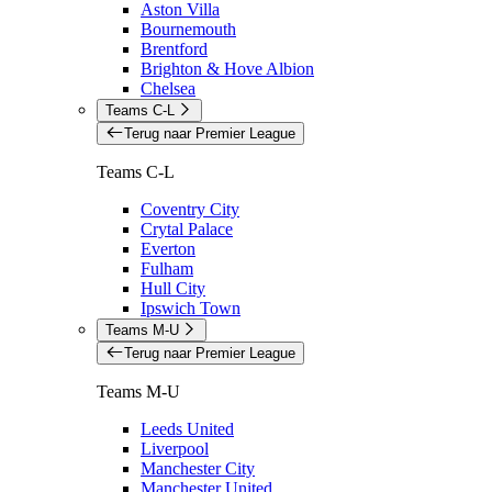
Aston Villa
Bournemouth
Brentford
Brighton & Hove Albion
Chelsea
Teams C-L
Terug naar Premier League
Teams C-L
Coventry City
Crytal Palace
Everton
Fulham
Hull City
Ipswich Town
Teams M-U
Terug naar Premier League
Teams M-U
Leeds United
Liverpool
Manchester City
Manchester United