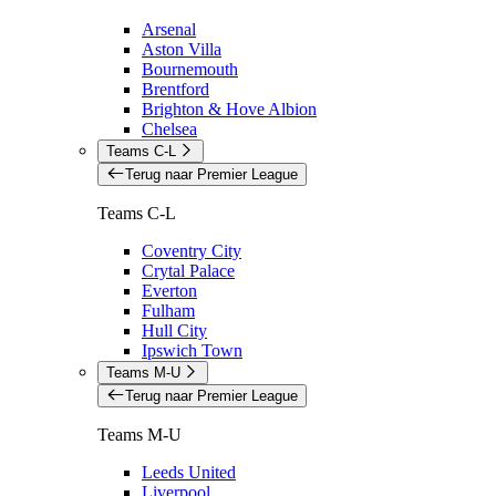
Arsenal
Aston Villa
Bournemouth
Brentford
Brighton & Hove Albion
Chelsea
Teams C-L
Terug naar Premier League
Teams C-L
Coventry City
Crytal Palace
Everton
Fulham
Hull City
Ipswich Town
Teams M-U
Terug naar Premier League
Teams M-U
Leeds United
Liverpool