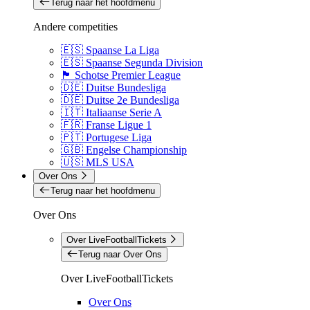
Terug naar het hoofdmenu
Andere competities
🇪🇸 Spaanse La Liga
🇪🇸 Spaanse Segunda Division
🏴󠁧󠁢󠁳󠁣󠁴󠁿 Schotse Premier League
🇩🇪 Duitse Bundesliga
🇩🇪 Duitse 2e Bundesliga
🇮🇹 Italiaanse Serie A
🇫🇷 Franse Ligue 1
🇵🇹 Portugese Liga
🇬🇧 Engelse Championship
🇺🇸 MLS USA
Over Ons
Terug naar het hoofdmenu
Over Ons
Over LiveFootballTickets
Terug naar Over Ons
Over LiveFootballTickets
Over Ons