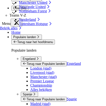
Manchester United
Newcastle United
Over Ons
Nottingham Forest
Teams V-Z
Sunderland
Menu
Tottenham Hotspur
Bekijk alles
Home
Populaire landen
Terug naar het hoofdmenu
Populaire landen
Engeland
Engeland
Terug naar Populaire landen
London (stad)
Liverpool (stad)
Manchester (stad)
Premier League
Championship
Alles bekijken
Spanje
Spanje
Terug naar Populaire landen
Madrid (stad)