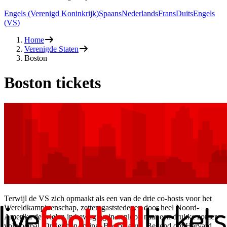
Engels (Verenigd Koninkrijk)
Spaans
Nederlands
Frans
Duits
Engels
(VS)
Home
Verenigde Staten
Boston
Boston tickets
Terwijl de VS zich opmaakt als een van de drie co-hosts voor het
Wereldkampioenschap, zetten gaststedenen door heel Noord-
Amerika de wielen in beweging in aanloop naar een drukke zomer
vol voetbal. Onder hen springt Boston eruit. Bekend om Harvard