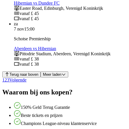
Hibernian vs Dundee FC
Easter Road
,
Edinburgh
,
Verenigd Koninkrijk
vanaf £ 45
vanaf £ 45
za
7 nov
15:00
Schotse Premiership
Aberdeen vs Hibernian
Pittodrie Stadium
,
Aberdeen
,
Verenigd Koninkrijk
vanaf £ 38
vanaf £ 38
Terug naar boven
Meer laden
1
2
3
Volgende
Waarom bij ons kopen?
150% Geld Terug Garantie
Beste tickets en prijzen
Champions League-niveau klantenservice