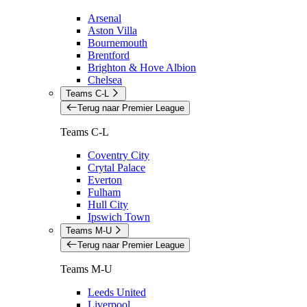
Arsenal
Aston Villa
Bournemouth
Brentford
Brighton & Hove Albion
Chelsea
Teams C-L
Terug naar Premier League
Teams C-L
Coventry City
Crytal Palace
Everton
Fulham
Hull City
Ipswich Town
Teams M-U
Terug naar Premier League
Teams M-U
Leeds United
Liverpool