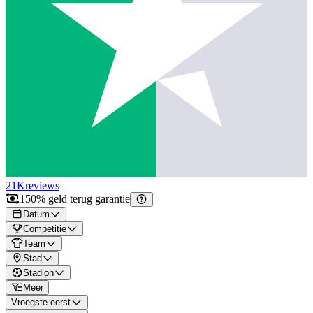
21K
reviews
150% geld terug garantie
Datum
Competitie
Team
Stad
Stadion
Meer
Vroegste eerst