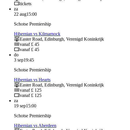
tickets
za
22 aug
15:00
Schotse Premiership
Hibernian vs Kilmarnock
Easter Road
,
Edinburgh
,
Verenigd Koninkrijk
vanaf £ 45
vanaf £ 45
do
3 sep
19:45
Schotse Premiership
Hibernian vs Hearts
Easter Road
,
Edinburgh
,
Verenigd Koninkrijk
vanaf £ 125
vanaf £ 125
za
19 sep
15:00
Schotse Premiership
Hibernian vs Aberdeen