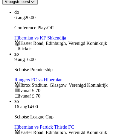
Vroegste eerst
do
6 aug
20:00
Conference Play-Off
Hibernian vs KF Shkendija
Easter Road
,
Edinburgh
,
Verenigd Koninkrijk
tickets
zo
9 aug
16:00
Schotse Premiership
Rangers FC vs Hibernian
Ibrox Stadium
,
Glasgow
,
Verenigd Koninkrijk
vanaf £ 70
vanaf £ 70
zo
16 aug
14:00
Schotse League Cup
Hibernian vs Partick Thistle FC
Easter Road
,
Edinburgh
,
Verenigd Koninkrijk