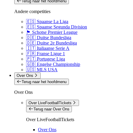
Terug naar het hoofdmenu
Andere competities
🇪🇸 Spaanse La Liga
🇪🇸 Spaanse Segunda Division
🏴󠁧󠁢󠁳󠁣󠁴󠁿 Schotse Premier League
🇩🇪 Duitse Bundesliga
🇩🇪 Duitse 2e Bundesliga
🇮🇹 Italiaanse Serie A
🇫🇷 Franse Ligue 1
🇵🇹 Portugese Liga
🇬🇧 Engelse Championship
🇺🇸 MLS USA
Over Ons
Terug naar het hoofdmenu
Over Ons
Over LiveFootballTickets
Terug naar Over Ons
Over LiveFootballTickets
Over Ons