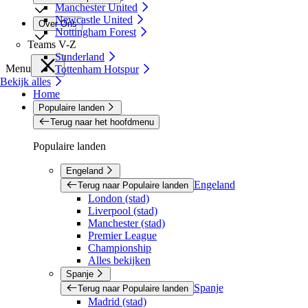
Manchester United
Newcastle United
Over Ons
Nottingham Forest
Teams V-Z
Sunderland
Menu
Tottenham Hotspur
Bekijk alles
Home
Populaire landen
Terug naar het hoofdmenu
Populaire landen
Engeland
Engeland
Terug naar Populaire landen
London (stad)
Liverpool (stad)
Manchester (stad)
Premier League
Championship
Alles bekijken
Spanje
Spanje
Terug naar Populaire landen
Madrid (stad)