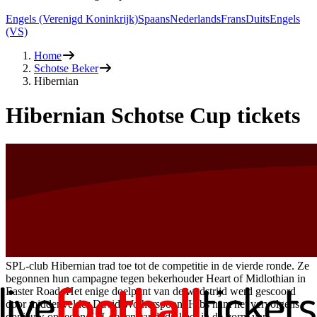
Engels (Verenigd Koninkrijk)
Spaans
Nederlands
Frans
Duits
Engels
(VS)
Home
Schotse Beker
Hibernian
Hibernian Schotse Cup tickets
SPL-club Hibernian trad toe tot de competitie in de vierde ronde. Ze
begonnen hun campagne tegen bekerhouder Heart of Midlothian in
Easter Road. Het enige doelpunt van de wedstrijd werd gescoord
door middenvelder David Wotherspoon. Hibs nam het vervolgens
opnieuw op tegen SPL-tegenstand, dit keer in de vorm van