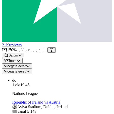
21K
reviews
150% geld terug garantie
Datum
Team
Vroegste eerst
Vroegste eerst
do
1 okt
19:45
Nations League
Republic of Ireland vs Austria
Aviva Stadium
,
Dublin
,
Ierland
vanaf £ 148