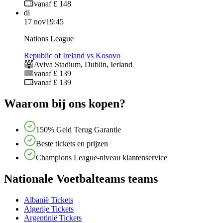
vanaf £ 148
di
17 nov
19:45
Nations League
Republic of Ireland vs Kosovo
Aviva Stadium
,
Dublin
,
Ierland
vanaf £ 139
vanaf £ 139
Waarom bij ons kopen?
150% Geld Terug Garantie
Beste tickets en prijzen
Champions League-niveau klantenservice
Nationale Voetbalteams teams
Albanië Tickets
Algerije Tickets
Argentinië Tickets