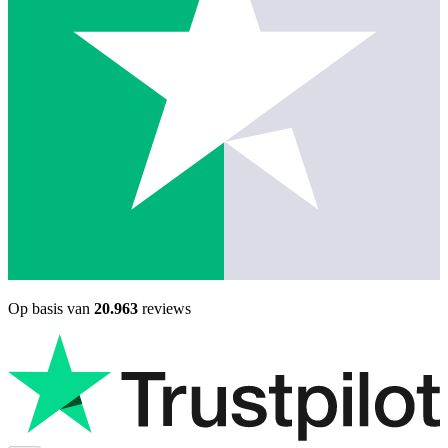
Op basis van
20.963
reviews