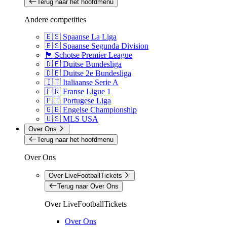
Terug naar het hoofdmenu
Andere competities
🇪🇸 Spaanse La Liga
🇪🇸 Spaanse Segunda Division
🏴󠁧󠁢󠁳󠁣󠁴󠁿 Schotse Premier League
🇩🇪 Duitse Bundesliga
🇩🇪 Duitse 2e Bundesliga
🇮🇹 Italiaanse Serie A
🇫🇷 Franse Ligue 1
🇵🇹 Portugese Liga
🇬🇧 Engelse Championship
🇺🇸 MLS USA
Over Ons
Terug naar het hoofdmenu
Over Ons
Over LiveFootballTickets
Terug naar Over Ons
Over LiveFootballTickets
Over Ons