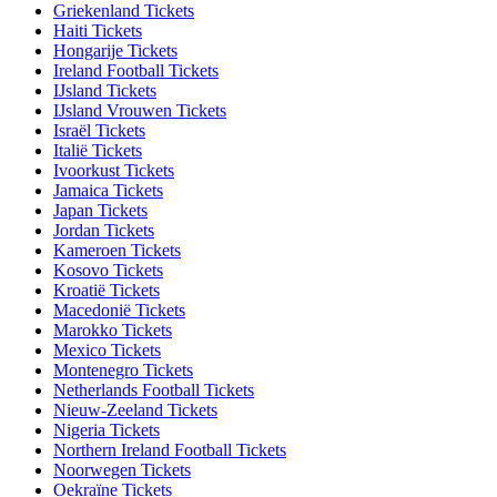
Griekenland Tickets
Haiti Tickets
Hongarije Tickets
Ireland Football Tickets
IJsland Tickets
IJsland Vrouwen Tickets
Israël Tickets
Italië Tickets
Ivoorkust Tickets
Jamaica Tickets
Japan Tickets
Jordan Tickets
Kameroen Tickets
Kosovo Tickets
Kroatië Tickets
Macedonië Tickets
Marokko Tickets
Mexico Tickets
Montenegro Tickets
Netherlands Football Tickets
Nieuw-Zeeland Tickets
Nigeria Tickets
Northern Ireland Football Tickets
Noorwegen Tickets
Oekraïne Tickets