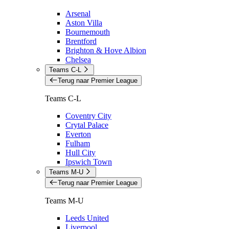
Arsenal
Aston Villa
Bournemouth
Brentford
Brighton & Hove Albion
Chelsea
Teams C-L
Terug naar Premier League
Teams C-L
Coventry City
Crytal Palace
Everton
Fulham
Hull City
Ipswich Town
Teams M-U
Terug naar Premier League
Teams M-U
Leeds United
Liverpool