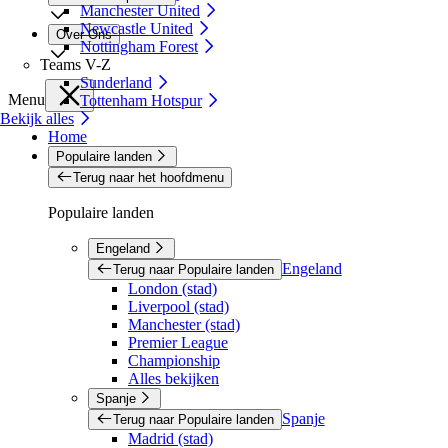
Manchester United
Newcastle United
Over Ons
Nottingham Forest
Teams V-Z
Sunderland
Menu
Tottenham Hotspur
Bekijk alles
Home
Populaire landen
Terug naar het hoofdmenu
Populaire landen
Engeland
Engeland
Terug naar Populaire landen
London (stad)
Liverpool (stad)
Manchester (stad)
Premier League
Championship
Alles bekijken
Spanje
Spanje
Terug naar Populaire landen
Madrid (stad)