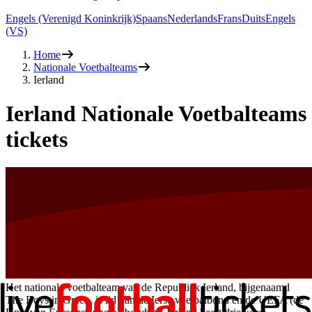
Engels (Verenigd Koninkrijk)
Spaans
Nederlands
Frans
Duits
Engels
(VS)
Home
Nationale Voetbalteams
Ierland
Ierland Nationale Voetbalteams
tickets
Het nationale voetbalteam van de Republiek Ierland, bijgenaamd
The Boys in Green, is lid van de Ierse voetbalbond en de UEFA (de