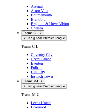
Arsenal
Aston Villa
Bournemouth
Brentford
Brighton & Hove Albion
Chelsea
Teams C-L
Terug naar Premier League
Teams C-L
Coventry City
Crytal Palace
Everton
Fulham
Hull City
Ipswich Town
Teams M-U
Terug naar Premier League
Teams M-U
Leeds United
Liverpool