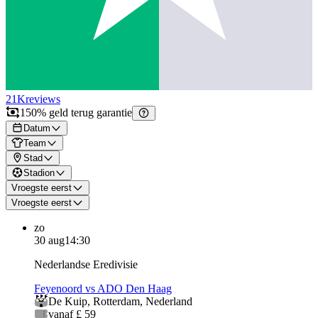
21K
reviews
150% geld terug garantie
Datum
Team
Stad
Stadion
Vroegste eerst
Vroegste eerst
zo
30 aug
14:30
Nederlandse Eredivisie
Feyenoord vs ADO Den Haag
De Kuip
,
Rotterdam
,
Nederland
vanaf £ 59