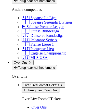
Terug naar het hoofdmenu
Andere competities
🇪🇸 Spaanse La Liga
🇪🇸 Spaanse Segunda Division
🏴󠁧󠁢󠁳󠁣󠁴󠁿 Schotse Premier League
🇩🇪 Duitse Bundesliga
🇩🇪 Duitse 2e Bundesliga
🇮🇹 Italiaanse Serie A
🇫🇷 Franse Ligue 1
🇵🇹 Portugese Liga
🇬🇧 Engelse Championship
🇺🇸 MLS USA
Over Ons
Terug naar het hoofdmenu
Over Ons
Over LiveFootballTickets
Terug naar Over Ons
Over LiveFootballTickets
Over Ons