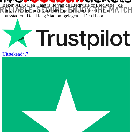
Beker. ADO Den Haag is lid van de Eredivisie of Eredivisie - de
hoogste Nederlandse voetbalcompetitie concurreert in hun
thuisstadion, Den Haag Stadion, gelegen in Den Haag.
Uitstekend
4.7