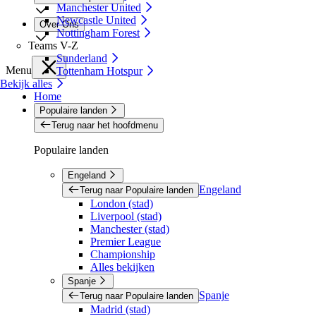
Manchester United
Newcastle United
Over Ons
Nottingham Forest
Teams V-Z
Sunderland
Menu
Tottenham Hotspur
Bekijk alles
Home
Populaire landen
Terug naar het hoofdmenu
Populaire landen
Engeland
Engeland
Terug naar Populaire landen
London (stad)
Liverpool (stad)
Manchester (stad)
Premier League
Championship
Alles bekijken
Spanje
Spanje
Terug naar Populaire landen
Madrid (stad)