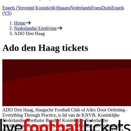
Engels (Verenigd Koninkrijk)
Spaans
Nederlands
Frans
Duits
Engels
(VS)
Home
Nederlandse Eredivisie
ADO Den Haag
Ado den Haag tickets
ADO Den Haag, Haagsche Football Club of Alles Door Oefening -
Everything Through Practice, is lid van de KNVB, Koninklijke
Nederlandse Voetbalor Bond of Koninklijke Nederlandse
Voetbalbond en neemt deel aan de KNVB-beker- of Nederlandse
bekertoernooicompetitie, evenals aan de Europa Cup en de UEFA