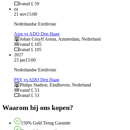
vanaf £ 59
za
21 nov
15:00
Nederlandse Eredivisie
Ajax vs ADO Den Haag
Johan Cruyff Arena
,
Amsterdam
,
Nederland
vanaf £ 105
vanaf £ 105
2027
23 jan
15:00
Nederlandse Eredivisie
PSV vs ADO Den Haag
Philips Stadion
,
Eindhoven
,
Nederland
vanaf £ 53
vanaf £ 53
Waarom bij ons kopen?
150% Geld Terug Garantie