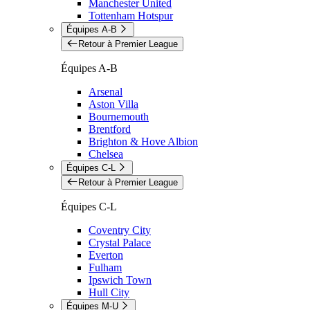
Manchester United
Tottenham Hotspur
Équipes A-B
Retour à Premier League
Équipes A-B
Arsenal
Aston Villa
Bournemouth
Brentford
Brighton & Hove Albion
Chelsea
Équipes C-L
Retour à Premier League
Équipes C-L
Coventry City
Crystal Palace
Everton
Fulham
Ipswich Town
Hull City
Équipes M-U