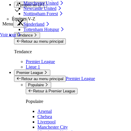
Manchester United
À propos de LFT
Newcastle United
Nottingham Forest
Équipes V-Z
Menu
Sunderland
Tottenham Hotspur
Voir tout
Tendance
Retour au menu principal
Tendance
Premier League
Ligue 1
Premier League
Premier League
Retour au menu principal
Populaire
Retour à Premier League
Populaire
Arsenal
Chelsea
Liverpool
Manchester City