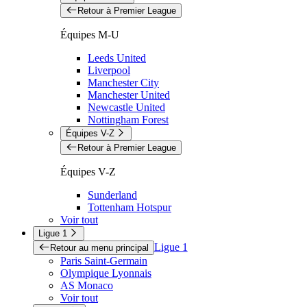
Retour à Premier League
Équipes M-U
Leeds United
Liverpool
Manchester City
Manchester United
Newcastle United
Nottingham Forest
Équipes V-Z
Retour à Premier League
Équipes V-Z
Sunderland
Tottenham Hotspur
Voir tout
Ligue 1
Ligue 1
Retour au menu principal
Paris Saint-Germain
Olympique Lyonnais
AS Monaco
Voir tout