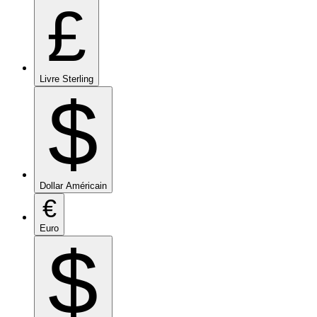
£
Livre Sterling
$
Dollar Américain
€
Euro
$