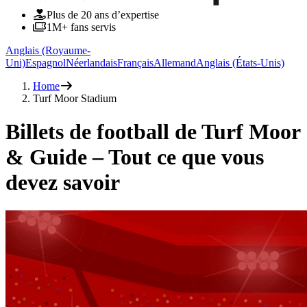
Plus de 20 ans d’expertise
1M+ fans servis
Anglais (Royaume-
Uni)
Espagnol
Néerlandais
Français
Allemand
Anglais (États-Unis)
Home
Turf Moor Stadium
Billets de football de Turf Moor
& Guide – Tout ce que vous
devez savoir