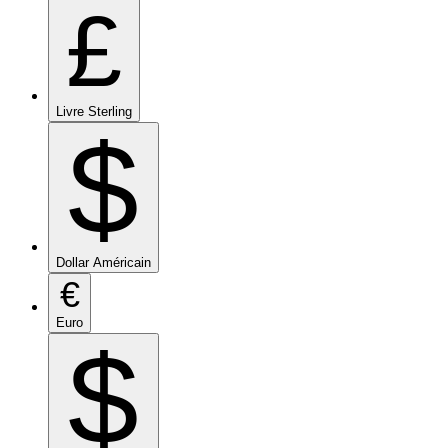
£
Livre Sterling
$
Dollar Américain
€
Euro
$