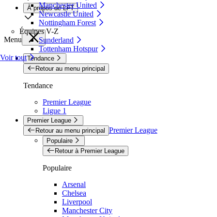
Manchester United
À propos de LFT
Newcastle United
Nottingham Forest
Équipes V-Z
Menu
Sunderland
Tottenham Hotspur
Voir tout
Tendance
Retour au menu principal
Tendance
Premier League
Ligue 1
Premier League
Premier League
Retour au menu principal
Populaire
Retour à Premier League
Populaire
Arsenal
Chelsea
Liverpool
Manchester City