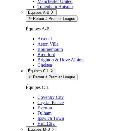
Manchester United
Tottenham Hotspur
Équipes A-B
Retour à Premier League
Équipes A-B
Arsenal
Aston Villa
Bournemouth
Brentford
Brighton & Hove Albion
Chelsea
Équipes C-L
Retour à Premier League
Équipes C-L
Coventry City
Crystal Palace
Everton
Fulham
Ipswich Town
Hull City
Équipes M-U