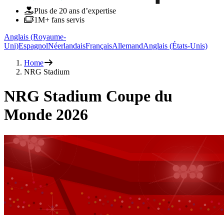
Plus de 20 ans d’expertise
1M+ fans servis
Anglais (Royaume-
Uni)
Espagnol
Néerlandais
Français
Allemand
Anglais (États-Unis)
Home
NRG Stadium
NRG Stadium Coupe du
Monde 2026