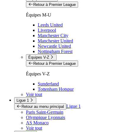
Retour à Premier League
Équipes M-U
Leeds United
Liverpool
Manchester City
Manchester United
Newcastle United
Nottingham Forest
Équipes V-Z
Retour à Premier League
Équipes V-Z
Sunderland
Tottenham Hotspur
Voir tout
Ligue 1
Ligue 1
Retour au menu principal
Paris Saint-Germain
Olympique Lyonnais
AS Monaco
Voir tout