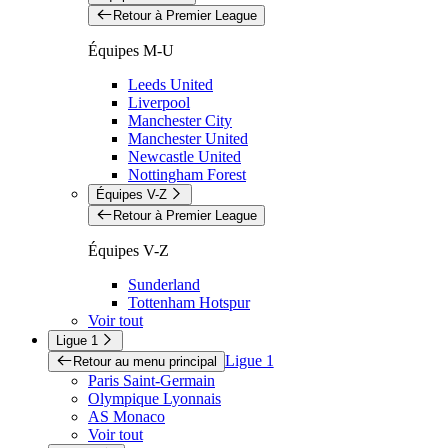
Retour à Premier League
Équipes M-U
Leeds United
Liverpool
Manchester City
Manchester United
Newcastle United
Nottingham Forest
Équipes V-Z
Retour à Premier League
Équipes V-Z
Sunderland
Tottenham Hotspur
Voir tout
Ligue 1
Ligue 1
Retour au menu principal
Paris Saint-Germain
Olympique Lyonnais
AS Monaco
Voir tout