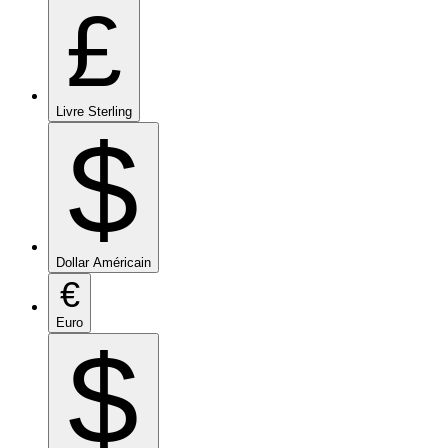
£
Livre Sterling
$
Dollar Américain
€
Euro
$