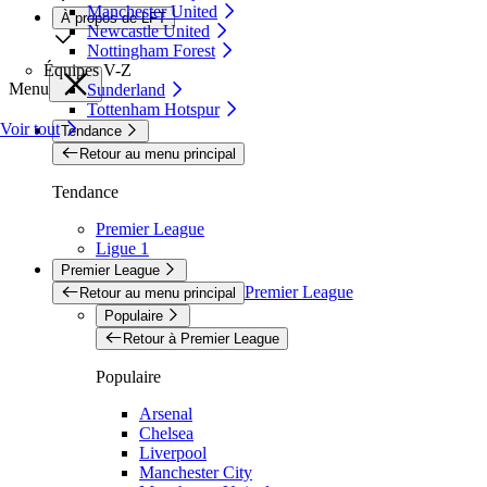
Manchester United
À propos de LFT
Newcastle United
Nottingham Forest
Équipes V-Z
Menu
Sunderland
Tottenham Hotspur
Voir tout
Tendance
Retour au menu principal
Tendance
Premier League
Ligue 1
Premier League
Premier League
Retour au menu principal
Populaire
Retour à Premier League
Populaire
Arsenal
Chelsea
Liverpool
Manchester City