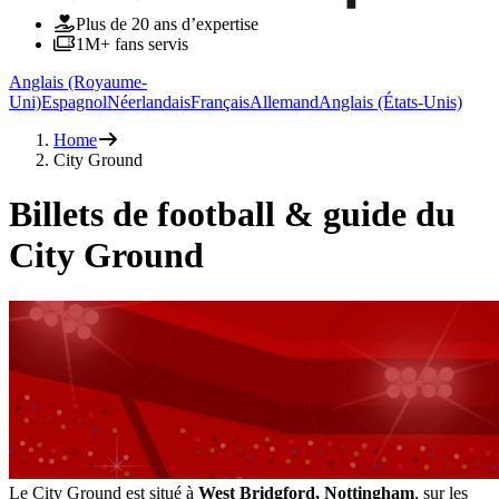
Plus de 20 ans d’expertise
1M+ fans servis
Anglais (Royaume-
Uni)
Espagnol
Néerlandais
Français
Allemand
Anglais (États-Unis)
Home
City Ground
Billets de football & guide du
City Ground
Le City Ground est situé à
West Bridgford, Nottingham
, sur les