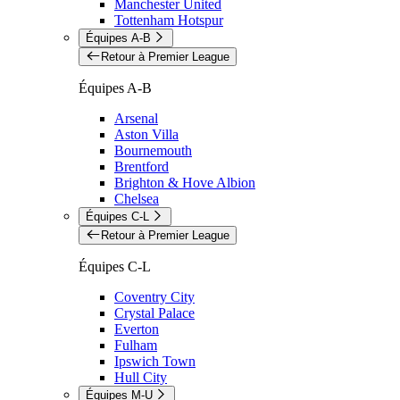
Manchester United
Tottenham Hotspur
Équipes A-B
Retour à Premier League
Équipes A-B
Arsenal
Aston Villa
Bournemouth
Brentford
Brighton & Hove Albion
Chelsea
Équipes C-L
Retour à Premier League
Équipes C-L
Coventry City
Crystal Palace
Everton
Fulham
Ipswich Town
Hull City
Équipes M-U