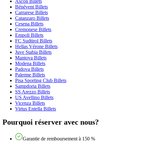
Ascoli Billets
Bénévent Billets
Carrarese Billets
Catanzaro Billets
Cesena Billets
Cremonese Billets
Empoli Billets
FC Sudtirol Billets
Hellas Vérone Billets
Juve Stabia Billets
Mantova Billets
Modena Billets
Padova Billets
Palerme Billets
Pisa Sporting Club Billets
Sampdoria Billets
SS Arezzo Billets
US Avellino Billets
Vicenza Billets
Virtus Entella Billets
Pourquoi réserver avec nous?
Garantie de remboursement à 150 %