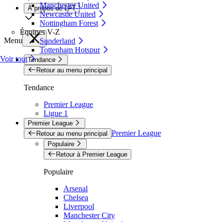
Manchester United
À propos de LFT
Newcastle United
Nottingham Forest
Équipes V-Z
Menu
Sunderland
Tottenham Hotspur
Voir tout
Tendance
Retour au menu principal
Tendance
Premier League
Ligue 1
Premier League
Premier League
Retour au menu principal
Populaire
Retour à Premier League
Populaire
Arsenal
Chelsea
Liverpool
Manchester City