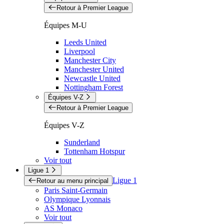
Retour à Premier League
Équipes M-U
Leeds United
Liverpool
Manchester City
Manchester United
Newcastle United
Nottingham Forest
Équipes V-Z
Retour à Premier League
Équipes V-Z
Sunderland
Tottenham Hotspur
Voir tout
Ligue 1
Ligue 1
Retour au menu principal
Paris Saint-Germain
Olympique Lyonnais
AS Monaco
Voir tout