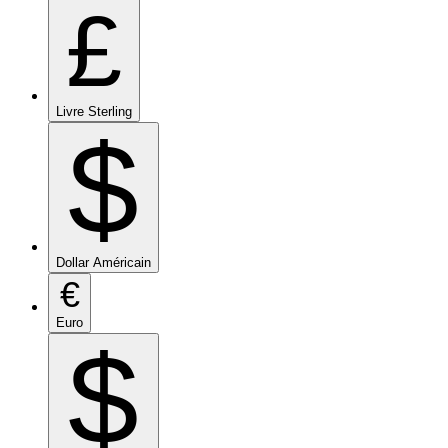
£
Livre Sterling
$
Dollar Américain
€
Euro
$