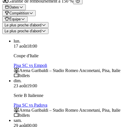
Garantie de remboursement à 150 %
Dates
Compétition
Équipe
Le plus proche d'abord
Le plus proche d'abord
lun.
17 août
18:00
Coupe d'Italie
Pisa SC vs Empoli
Arena Garibaldi – Stadio Romeo Anconetani
,
Pisa
,
Italie
billets
dim.
23 août
19:00
Serie B Italienne
Pisa SC vs Padova
Arena Garibaldi – Stadio Romeo Anconetani
,
Pisa
,
Italie
billets
sam.
29 août
00:00