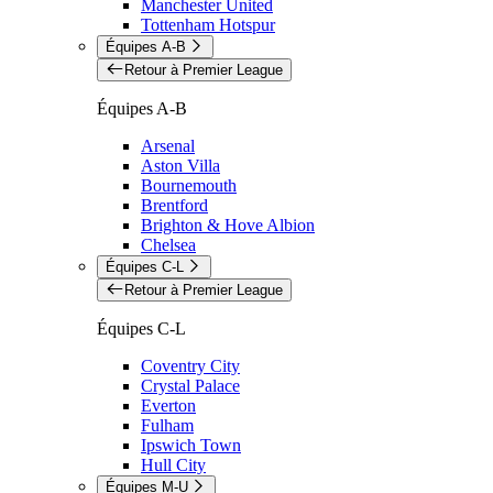
Manchester United
Tottenham Hotspur
Équipes A-B
Retour à Premier League
Équipes A-B
Arsenal
Aston Villa
Bournemouth
Brentford
Brighton & Hove Albion
Chelsea
Équipes C-L
Retour à Premier League
Équipes C-L
Coventry City
Crystal Palace
Everton
Fulham
Ipswich Town
Hull City
Équipes M-U