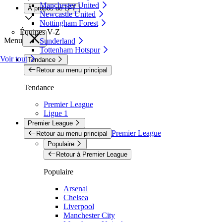
Manchester United
À propos de LFT
Newcastle United
Nottingham Forest
Équipes V-Z
Menu
Sunderland
Tottenham Hotspur
Voir tout
Tendance
Retour au menu principal
Tendance
Premier League
Ligue 1
Premier League
Premier League
Retour au menu principal
Populaire
Retour à Premier League
Populaire
Arsenal
Chelsea
Liverpool
Manchester City