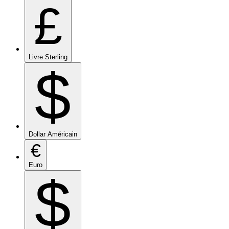
£
Livre Sterling
$
Dollar Américain
€
Euro
$