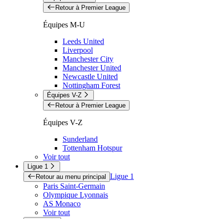
Retour à Premier League
Équipes M-U
Leeds United
Liverpool
Manchester City
Manchester United
Newcastle United
Nottingham Forest
Équipes V-Z
Retour à Premier League
Équipes V-Z
Sunderland
Tottenham Hotspur
Voir tout
Ligue 1
Ligue 1
Retour au menu principal
Paris Saint-Germain
Olympique Lyonnais
AS Monaco
Voir tout