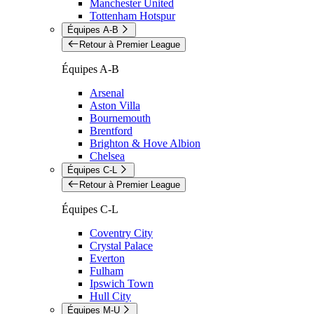
Manchester United
Tottenham Hotspur
Équipes A-B
Retour à Premier League
Équipes A-B
Arsenal
Aston Villa
Bournemouth
Brentford
Brighton & Hove Albion
Chelsea
Équipes C-L
Retour à Premier League
Équipes C-L
Coventry City
Crystal Palace
Everton
Fulham
Ipswich Town
Hull City
Équipes M-U