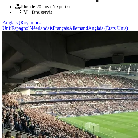
Plus de 20 ans d’expertise
1M+ fans servis
Anglais (Royaume-
Uni)
Espagnol
Néerlandais
Français
Allemand
Anglais (États-Unis)