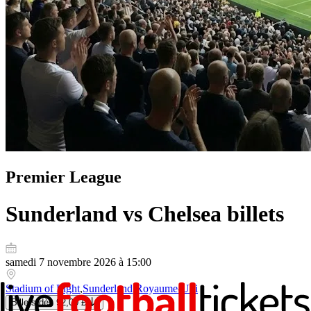
Premier League
Sunderland vs Chelsea
billets
samedi 7 novembre 2026 à 15:00
Stadium of Light
,
Sunderland
,
Royaume-Uni
Billets
dès
92,00 £