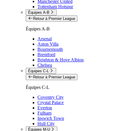
Manchester United
Tottenham Hotspur
Équipes A-B
Retour à Premier League
Équipes A-B
Arsenal
Aston Villa
Bournemouth
Brentford
Brighton & Hove Albion
Chelsea
Équipes C-L
Retour à Premier League
Équipes C-L
Coventry City
Crystal Palace
Everton
Fulham
Ipswich Town
Hull City
Équipes M-U