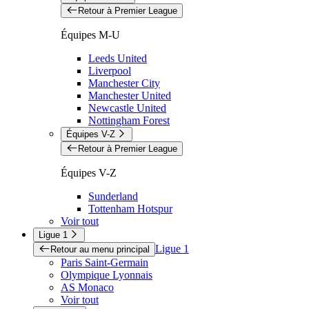
Retour à Premier League
Équipes M-U
Leeds United
Liverpool
Manchester City
Manchester United
Newcastle United
Nottingham Forest
Équipes V-Z
Retour à Premier League
Équipes V-Z
Sunderland
Tottenham Hotspur
Voir tout
Ligue 1
Ligue 1
Retour au menu principal
Paris Saint-Germain
Olympique Lyonnais
AS Monaco
Voir tout