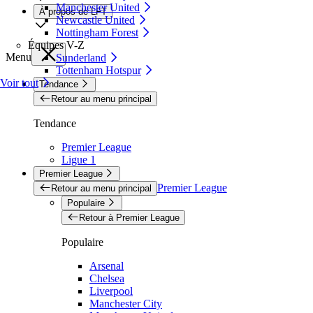
Manchester United
À propos de LFT
Newcastle United
Nottingham Forest
Équipes V-Z
Menu
Sunderland
Tottenham Hotspur
Voir tout
Tendance
Retour au menu principal
Tendance
Premier League
Ligue 1
Premier League
Premier League
Retour au menu principal
Populaire
Retour à Premier League
Populaire
Arsenal
Chelsea
Liverpool
Manchester City