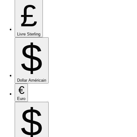
£
Livre Sterling
$
Dollar Américain
€
Euro
$